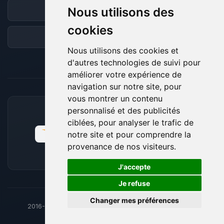
Nous utilisons des
Discord
cookies
Forum
Nous utilisons des cookies et
d'autres technologies de suivi pour
améliorer votre expérience de
navigation sur notre site, pour
vous montrer un contenu
personnalisé et des publicités
MOYENS DE PAIEMENT ACCEPTÉS
ciblées, pour analyser le trafic de
notre site et pour comprendre la
provenance de nos visiteurs.
🍪
J'accepte
Je refuse
Changer mes préférences
2016-26
© BoxToPlay - ByteLogic tous droits réservés