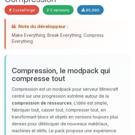
CurseForge
2 versions
85,690
Youpi, enfin quelqu’un pour me
Note du développeur :
parler ! Moi c’est Choupy, ton petit
Make Everything. Break Everything. Compress
assistant BoxToPlay. Dis-moi ce dont
Everything
tu as besoin et je vais remuer mes
petits circuits pour t’aider.
08/08/2026 à 04:22
Compression, le modpack qui
compresse tout
Compression est un modpack pour serveur Minecraft
centré sur une progression extrême autour de la
compression de ressources
. L’idée est simple,
fabriquer tout, casser tout, compresser tout, en
transformant blocs et objets en versions toujours plus
denses pour débloquer de nouveaux matériaux,
machines et défis. Le pack propose une expérience