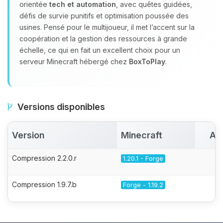
orientée
tech et automation
, avec quêtes guidées,
défis de survie punitifs et optimisation poussée des
usines. Pensé pour le multijoueur, il met l’accent sur la
coopération et la gestion des ressources à grande
échelle, ce qui en fait un excellent choix pour un
serveur Minecraft hébergé chez
BoxToPlay
.
Versions disponibles
Version
Minecraft
Ac
Compression 2.2.0.r
1.20.1 - Forge
Compression 1.9.7.b
Forge - 1.19.2