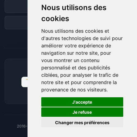
Nous utilisons des
Discord
cookies
Forum
Nous utilisons des cookies et
d'autres technologies de suivi pour
améliorer votre expérience de
navigation sur notre site, pour
vous montrer un contenu
personnalisé et des publicités
MOYENS DE PAIEMENT ACCEPTÉS
ciblées, pour analyser le trafic de
notre site et pour comprendre la
provenance de nos visiteurs.
🍪
J'accepte
Je refuse
Changer mes préférences
2016-26
© BoxToPlay - ByteLogic tous droits réservés