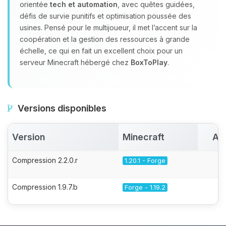
orientée
tech et automation
, avec quêtes guidées,
défis de survie punitifs et optimisation poussée des
usines. Pensé pour le multijoueur, il met l’accent sur la
coopération et la gestion des ressources à grande
échelle, ce qui en fait un excellent choix pour un
serveur Minecraft hébergé chez
BoxToPlay
.
Versions disponibles
Version
Minecraft
Ac
Compression 2.2.0.r
1.20.1 - Forge
Compression 1.9.7.b
Forge - 1.19.2