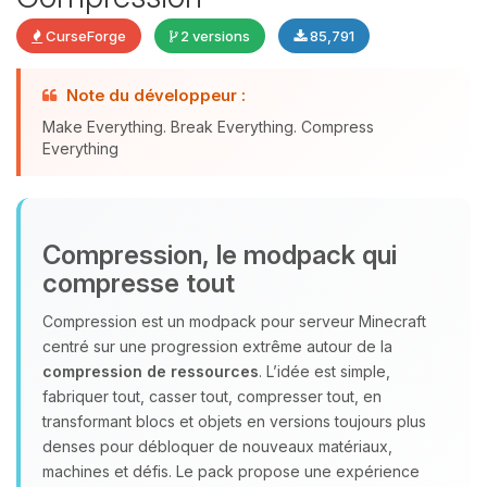
CurseForge
2 versions
85,791
Youpi, enfin quelqu’un pour me
Note du développeur :
parler ! Moi c’est Choupy, ton petit
Make Everything. Break Everything. Compress
assistant BoxToPlay. Dis-moi ce dont
Everything
tu as besoin et je vais remuer mes
petits circuits pour t’aider.
09/08/2026 à 07:16
Compression, le modpack qui
compresse tout
Compression est un modpack pour serveur Minecraft
centré sur une progression extrême autour de la
compression de ressources
. L’idée est simple,
fabriquer tout, casser tout, compresser tout, en
transformant blocs et objets en versions toujours plus
denses pour débloquer de nouveaux matériaux,
machines et défis. Le pack propose une expérience