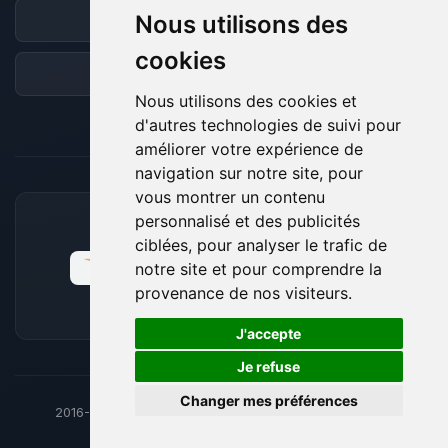
Nous utilisons des
Discord
cookies
Forum
Nous utilisons des cookies et
d'autres technologies de suivi pour
améliorer votre expérience de
navigation sur notre site, pour
vous montrer un contenu
personnalisé et des publicités
MOYENS DE PAIEMENT ACCEPTÉS
ciblées, pour analyser le trafic de
notre site et pour comprendre la
provenance de nos visiteurs.
🍪
J'accepte
Je refuse
Changer mes préférences
2016-26
© BoxToPlay - ByteLogic tous droits réservés