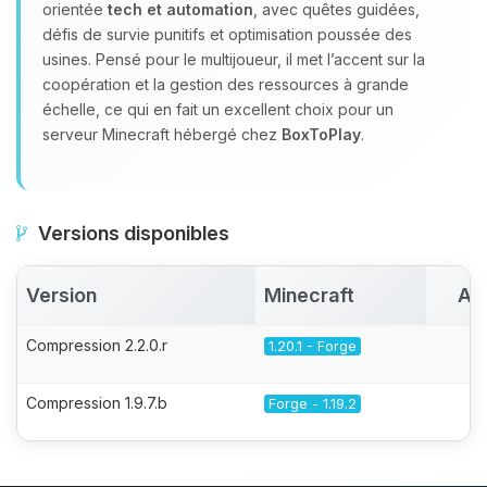
orientée
tech et automation
, avec quêtes guidées,
défis de survie punitifs et optimisation poussée des
usines. Pensé pour le multijoueur, il met l’accent sur la
coopération et la gestion des ressources à grande
échelle, ce qui en fait un excellent choix pour un
serveur Minecraft hébergé chez
BoxToPlay
.
Versions disponibles
Version
Minecraft
Ac
Compression 2.2.0.r
1.20.1 - Forge
Compression 1.9.7.b
Forge - 1.19.2