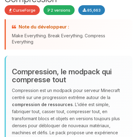
CurseForge
2 versions
85,663
Youpi, enfin quelqu’un pour me
Note du développeur :
parler ! Moi c’est Choupy, ton petit
Make Everything. Break Everything. Compress
assistant BoxToPlay. Dis-moi ce dont
Everything
tu as besoin et je vais remuer mes
petits circuits pour t’aider.
06/08/2026 à 08:26
Compression, le modpack qui
compresse tout
Compression est un modpack pour serveur Minecraft
centré sur une progression extrême autour de la
compression de ressources
. L’idée est simple,
fabriquer tout, casser tout, compresser tout, en
transformant blocs et objets en versions toujours plus
denses pour débloquer de nouveaux matériaux,
machines et défis. Le pack propose une expérience