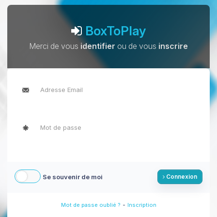
BoxToPlay
Merci de vous
identifier
ou de vous
inscrire
Se souvenir de moi
Connexion
-
Mot de passe oublié ?
Inscription