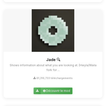
Jade 🔍
Shows information about what you are looking at. (Hwyla/Waila
fork for ...
61,316,733 téléchargements
Découvrir le mod