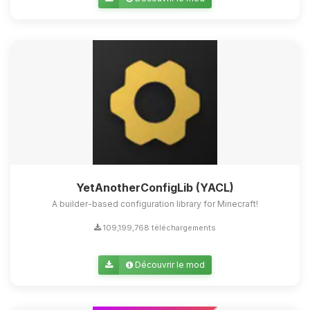
Youpi, enfin quelqu’un pour me
parler ! Moi c’est Choupy, ton petit
assistant BoxToPlay. Dis-moi ce dont
tu as besoin et je vais remuer mes
petits circuits pour t’aider.
06/08/2026 à 08:27
YetAnotherConfigLib (YACL)
A builder-based configuration library for Minecraft!
109,199,768 téléchargements
Découvrir le mod