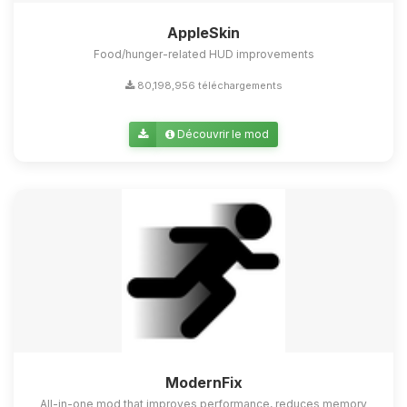
AppleSkin
Food/hunger-related HUD improvements
80,198,956 téléchargements
Découvrir le mod
ModernFix
All-in-one mod that improves performance, reduces memory