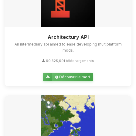
Architectury API
An intermediary api aimed to ease developing multiplatform
mods.
90,325,991 téléchargements
Découvrir le mod