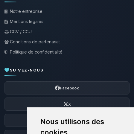
Notre entreprise
Mentions légales
CGV / CGU
Conditions de partenariat
Politique de confidentialité
SUIVEZ-NOUS
Facebook
X
Nous utilisons des
Discord
cookies