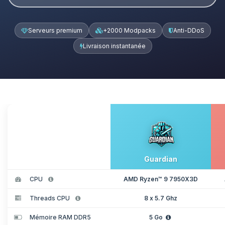
Serveurs premium
+2000 Modpacks
Anti-DDoS
Livraison instantanée
Guardian
CPU
AMD Ryzen™ 9 7950X3D
Threads CPU
8 x 5.7 Ghz
Mémoire RAM DDR5
5 Go