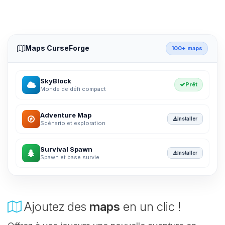
Maps CurseForge
100+ maps
SkyBlock
Prêt
Monde de défi compact
Adventure Map
Installer
Scénario et exploration
Survival Spawn
Installer
Spawn et base survie
Ajoutez des
maps
en un clic !