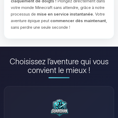
claquement de doigts !
Plongez directement dans
votre monde Minecraft sans attendre, grâce à notre
processus de
mise en service instantanée
. Votre
aventure épique peut
commencer dès maintenant
,
sans perdre une seule seconde !
Choisissez l’aventure qui vous
convient le mieux !