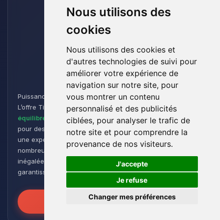
Nous utilisons des
cookies
Nous utilisons des cookies et
d'autres technologies de suivi pour
Titan
améliorer votre expérience de
navigation sur notre site, pour
vous montrer un contenu
Puissance et Endurance pour les Aventuriers de Minecraft :
L’offre Titan est conçue pour les joueurs cherchant un
personnalisé et des publicités
équilibre parfait entre performance et flexibilité
. Idéale
ciblées, pour analyser le trafic de
pour des
groupes de taille moyenne à grande
, elle offre
notre site et pour comprendre la
une expérience de jeu fluide et réactive, même avec de
provenance de nos visiteurs.
nombreux plugins et modpacks. Profitez d’une stabilité
🍪
inégalée pour des sessions de jeu intenses et prolongées,
J'accepte
garantissant que vos mondes restent robustes et réactifs !
Je refuse
Changer mes préférences
Libérez la Puissance