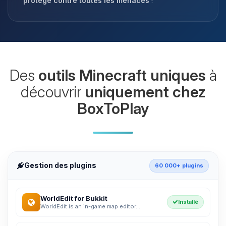
protégé contre toutes les menaces
!
Des
outils Minecraft uniques
à
découvrir
uniquement chez
BoxToPlay
Gestion des plugins
60 000+ plugins
WorldEdit for Bukkit
Installé
WorldEdit is an in-game map editor...