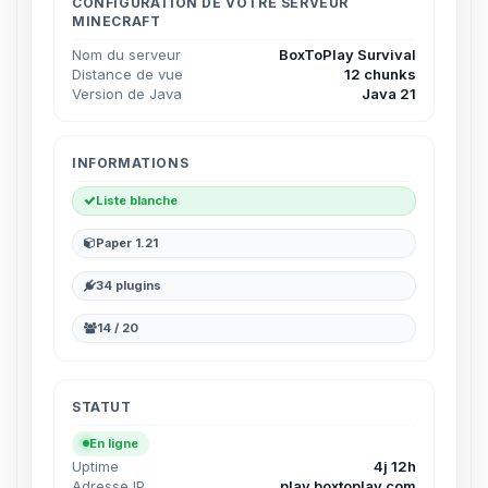
parler ! Moi c’est Choupy, ton petit
CONFIGURATION DE VOTRE SERVEUR
MINECRAFT
assistant BoxToPlay. Dis-moi ce dont
tu as besoin et je vais remuer mes
Nom du serveur
BoxToPlay Survival
petits circuits pour t’aider.
Distance de vue
12 chunks
Version de Java
Java 21
06/08/2026 à 10:49
INFORMATIONS
Liste blanche
Paper 1.21
34 plugins
14 / 20
STATUT
En ligne
Uptime
4j 12h
Adresse IP
play.boxtoplay.com