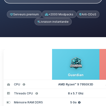
Serveurs premium
+2000 Modpacks
Anti-DDoS
Livraison instantanée
Guardian
CPU
AMD Ryzen™ 9 7950X3D
Threads CPU
8 x 5.7 Ghz
Mémoire RAM DDR5
5 Go