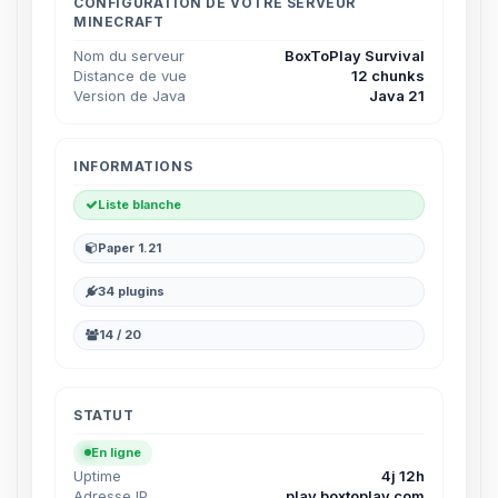
parler ! Moi c’est Choupy, ton petit
CONFIGURATION DE VOTRE SERVEUR
MINECRAFT
assistant BoxToPlay. Dis-moi ce dont
tu as besoin et je vais remuer mes
Nom du serveur
BoxToPlay Survival
petits circuits pour t’aider.
Distance de vue
12 chunks
Version de Java
Java 21
06/08/2026 à 13:30
INFORMATIONS
Liste blanche
Paper 1.21
34 plugins
14 / 20
STATUT
En ligne
Uptime
4j 12h
Adresse IP
play.boxtoplay.com