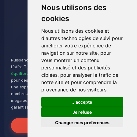
Nous utilisons des
cookies
Nous utilisons des cookies et
d'autres technologies de suivi pour
Titan
améliorer votre expérience de
navigation sur notre site, pour
vous montrer un contenu
Puissance et Endurance pour les Aventuriers de Minecraft :
L’offre Titan est conçue pour les joueurs cherchant un
personnalisé et des publicités
équilibre parfait entre performance et flexibilité
. Idéale
ciblées, pour analyser le trafic de
pour des
groupes de taille moyenne à grande
, elle offre
notre site et pour comprendre la
une expérience de jeu fluide et réactive, même avec de
provenance de nos visiteurs.
nombreux plugins et modpacks. Profitez d’une stabilité
🍪
inégalée pour des sessions de jeu intenses et prolongées,
J'accepte
garantissant que vos mondes restent robustes et réactifs !
Je refuse
Changer mes préférences
Libérez la Puissance