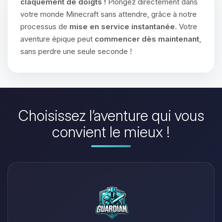
claquement de doigts !
Plongez directement dans
votre monde Minecraft sans attendre, grâce à notre
processus de
mise en service instantanée
. Votre
aventure épique peut
commencer dès maintenant
,
sans perdre une seule seconde !
Choisissez l’aventure qui vous
convient le mieux !