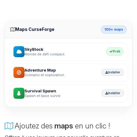
Maps CurseForge
100+ maps
SkyBlock
Prêt
Monde de défi compact
Adventure Map
Installer
Scénario et exploration
Survival Spawn
Installer
Spawn et base survie
Ajoutez des
maps
en un clic !