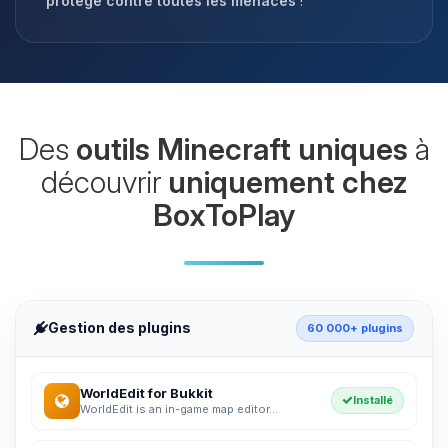
protégé contre toutes les menaces
!
Des
outils Minecraft uniques
à
découvrir
uniquement chez
BoxToPlay
Gestion des plugins
60 000+ plugins
WorldEdit for Bukkit
Installé
WorldEdit is an in-game map editor...