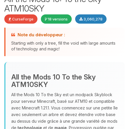
ATM10SKY
CurseForge
18 versions
3,060,278
Note du développeur :
Starting with only a tree, fill the void with large amounts
of technology and magic!
Youpi, enfin quelqu’un pour me
parler ! Moi c’est Choupy, ton petit
assistant BoxToPlay. Dis-moi ce dont
All the Mods 10 To the Sky
tu as besoin et je vais remuer mes
ATM10SKY
petits circuits pour t’aider.
All the Mods 10 To the Sky est un modpack Skyblock
06/08/2026 à 14:53
pour serveur Minecraft, basé sur ATM10 et compatible
avec Minecraft 1.21.1. Vous commencez sur une petite île
avec seulement un arbre et devez étendre votre base
au dessus du vide grâce à une grande variété de mods
de
technologie
et de
magie
. Progression guidée par