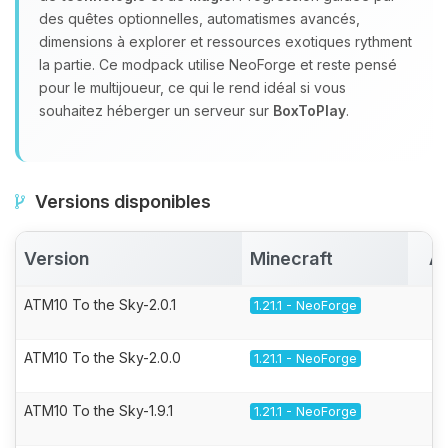
des quêtes optionnelles, automatismes avancés,
dimensions à explorer et ressources exotiques rythment
la partie. Ce modpack utilise NeoForge et reste pensé
pour le multijoueur, ce qui le rend idéal si vous
souhaitez héberger un serveur sur
BoxToPlay
.
Versions disponibles
Version
Minecraft
Ac
ATM10 To the Sky-2.0.1
1.21.1 - NeoForge
ATM10 To the Sky-2.0.0
1.21.1 - NeoForge
ATM10 To the Sky-1.9.1
1.21.1 - NeoForge