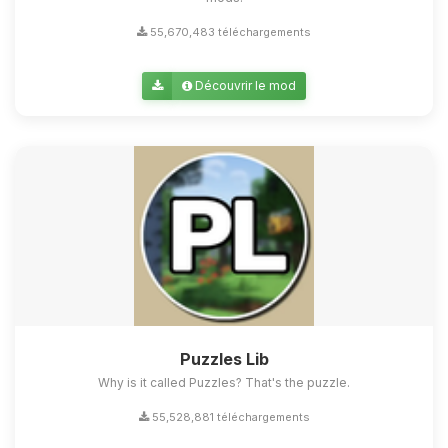
55,670,483 téléchargements
Découvrir le mod
Puzzles Lib
Why is it called Puzzles? That's the puzzle.
55,528,881 téléchargements