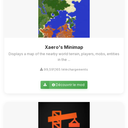
Xaero's Minimap
Displays a map of the nearby world terrain, players, mobs, entities
in the ...
99,591,165 téléchargements
Découvrir le mod