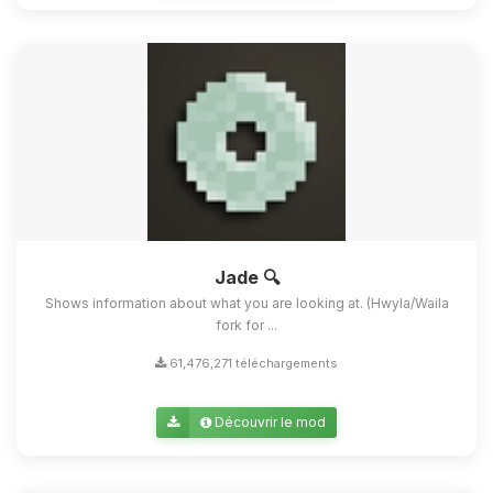
Jade 🔍
Shows information about what you are looking at. (Hwyla/Waila
fork for ...
61,476,271 téléchargements
Découvrir le mod