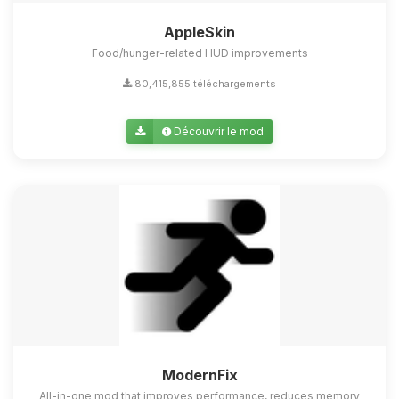
AppleSkin
Food/hunger-related HUD improvements
80,415,855 téléchargements
Découvrir le mod
ModernFix
All-in-one mod that improves performance, reduces memory