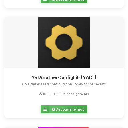
Youpi, enfin quelqu’un pour me
parler ! Moi c’est Choupy, ton petit
assistant BoxToPlay. Dis-moi ce dont
tu as besoin et je vais remuer mes
petits circuits pour t’aider.
09/08/2026 à 01:10
YetAnotherConfigLib (YACL)
A builder-based configuration library for Minecraft!
109,554,513 téléchargements
Découvrir le mod