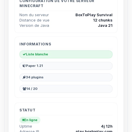
parler ! Moi c’est Choupy, ton petit
CONFIGURATION DE VOTRE SERVEUR
MINECRAFT
assistant BoxToPlay. Dis-moi ce dont
tu as besoin et je vais remuer mes
Nom du serveur
BoxToPlay Survival
petits circuits pour t’aider.
Distance de vue
12 chunks
Version de Java
Java 21
07/08/2026 à 12:56
INFORMATIONS
Liste blanche
Paper 1.21
34 plugins
14 / 20
STATUT
En ligne
Uptime
4j 12h
Adresse IP
play.boxtoplay.com