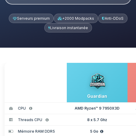
Serveurs premium
+2000 Modpacks
Anti-DDoS
Livraison instantanée
Guardian
CPU
AMD Ryzen™ 9 7950X3D
Threads CPU
8 x 5.7 Ghz
Mémoire RAM DDR5
5 Go