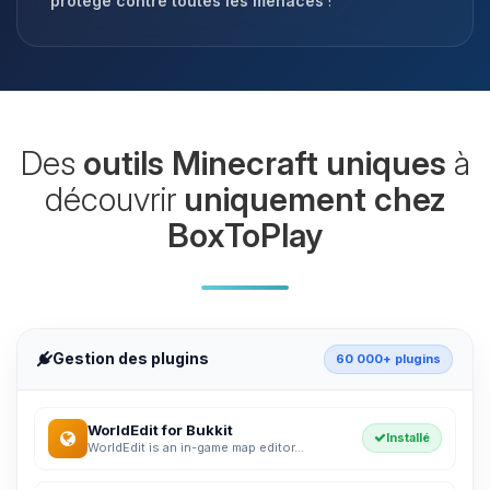
protégé contre toutes les menaces
!
Des
outils Minecraft uniques
à
découvrir
uniquement chez
BoxToPlay
Gestion des plugins
60 000+ plugins
WorldEdit for Bukkit
Installé
WorldEdit is an in-game map editor...