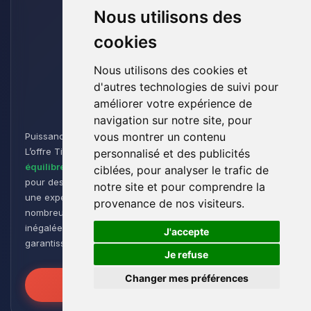
Nous utilisons des
cookies
Nous utilisons des cookies et
d'autres technologies de suivi pour
Titan
améliorer votre expérience de
navigation sur notre site, pour
vous montrer un contenu
Puissance et Endurance pour les Aventuriers de Minecraft :
L’offre Titan est conçue pour les joueurs cherchant un
personnalisé et des publicités
équilibre parfait entre performance et flexibilité
. Idéale
ciblées, pour analyser le trafic de
pour des
groupes de taille moyenne à grande
, elle offre
notre site et pour comprendre la
une expérience de jeu fluide et réactive, même avec de
provenance de nos visiteurs.
nombreux plugins et modpacks. Profitez d’une stabilité
🍪
inégalée pour des sessions de jeu intenses et prolongées,
J'accepte
garantissant que vos mondes restent robustes et réactifs !
Je refuse
Changer mes préférences
Libérez la Puissance