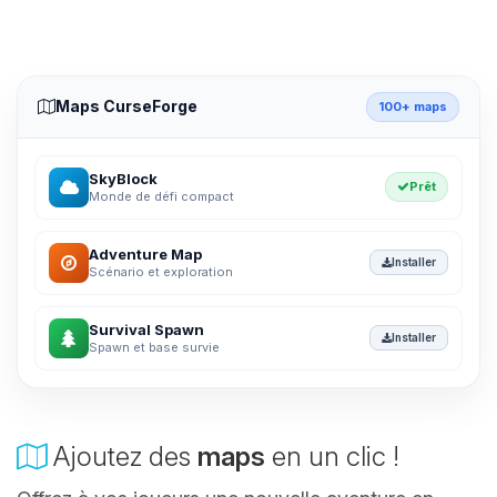
Maps CurseForge
100+ maps
SkyBlock
Prêt
Monde de défi compact
Adventure Map
Installer
Scénario et exploration
Survival Spawn
Installer
Spawn et base survie
Ajoutez des
maps
en un clic !