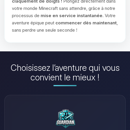
claquement de doigts !
Plongez directement dans
votre monde Minecraft sans attendre, grâce à notre
processus de
mise en service instantanée
. Votre
aventure épique peut
commencer dès maintenant
,
sans perdre une seule seconde !
Choisissez l’aventure qui vous
convient le mieux !