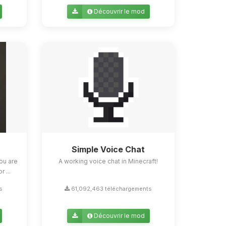
Découvrir le mod
Simple Voice Chat
ou are
A working voice chat in Minecraft!
 ...
s
61,092,463 téléchargements
Découvrir le mod