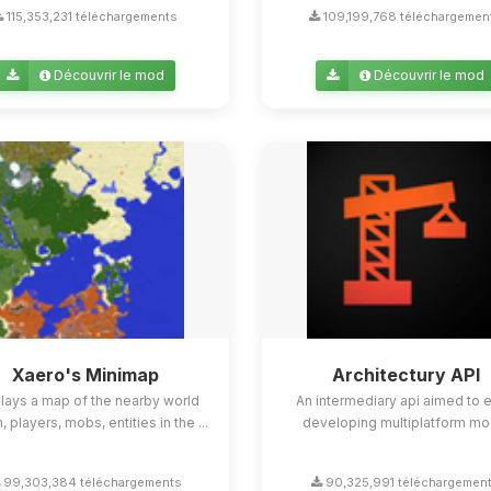
115,353,231 téléchargements
109,199,768 téléchargemen
Découvrir le mod
Découvrir le mod
Xaero's Minimap
Architectury API
lays a map of the nearby world
An intermediary api aimed to 
n, players, mobs, entities in the ...
developing multiplatform mo
99,303,384 téléchargements
90,325,991 téléchargemen