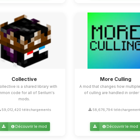
Collective
More Culling
ollective is a shared library with
A mod that changes how multipl
mon code for all of Serilum's
of culling are handled in order t
mods.
59,012,420 téléchargements
58,676,794 téléchargemen
Découvrir le mod
Découvrir le mod