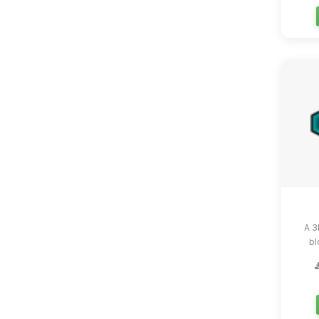
A 3
bl