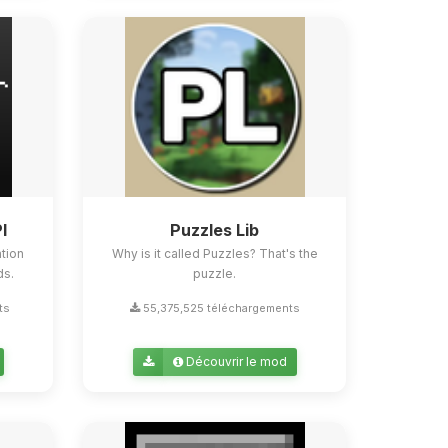
I
Puzzles Lib
tion
Why is it called Puzzles? That's the
ds.
puzzle.
ts
55,375,525 téléchargements
Découvrir le mod