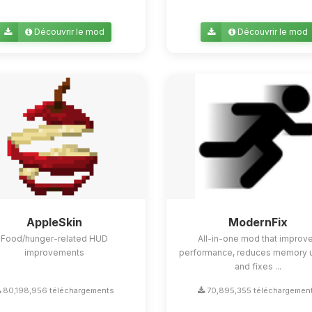
Découvrir le mod
Découvrir le mod
AppleSkin
ModernFix
Food/hunger-related HUD
All-in-one mod that improv
improvements
performance, reduces memory 
and fixes ...
80,198,956 téléchargements
70,895,355 téléchargemen