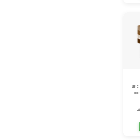
🎓 C
com