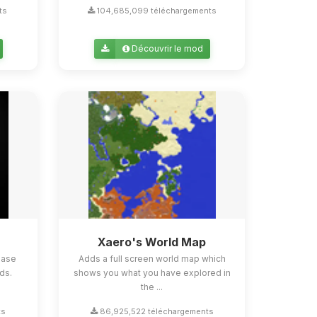
ts
104,685,099 téléchargements
Découvrir le mod
Xaero's World Map
ease
Adds a full screen world map which
ds.
shows you what you have explored in
the ...
ts
86,925,522 téléchargements