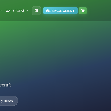
XAF (FCFA)
ESPACE CLIENT
ecraft
égulières