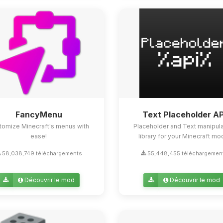
FancyMenu
Text Placeholder AP
tomize Minecraft's menus with
Placeholder and Text manipula
ease!
library for your Minecraft mo
58,038,749 téléchargements
55,448,455 téléchargemen
Découvrir le mod
Découvrir le mod