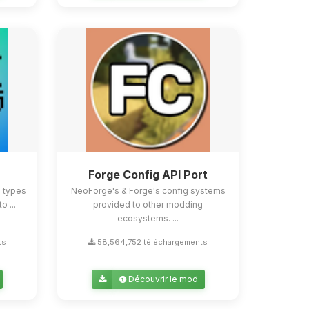
Forge Config API Port
e types
NeoForge's & Forge's config systems
o ...
provided to other modding
ecosystems. ...
ts
58,564,752 téléchargements
Découvrir le mod