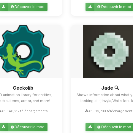
Découvrir le mod
Découvrir le mod
Geckolib
Jade 🔍
D animation library for entities,
Shows information about what y
ocks, items, armor, and more!
looking at. (Hwyla/Waila fork for
61,546,217 téléchargements
61,316,733 téléchargement
Découvrir le mod
Découvrir le mod