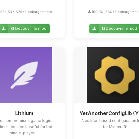
...
224,545,676 téléchargements
150,301,330 téléchargemen
Découvrir le mod
Découvrir le mod
Lithium
YetAnotherConfigLib (
o-compromises game logic
A builder-based configuration l
imization mod, useful for both
for Minecraft!
single-player ...