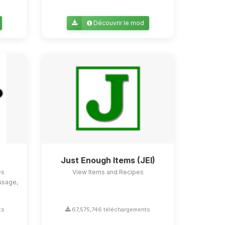
Découvrir le mod
Just Enough Items (JEI)
es
View Items and Recipes
usage,
ts
67,575,746 téléchargements