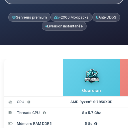
Serveurs premium
+2000 Modpacks
Anti-DDoS
Livraison instantanée
Guardian
CPU
AMD Ryzen™ 9 7950X3D
Threads CPU
8 x 5.7 Ghz
Mémoire RAM DDR5
5 Go