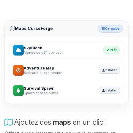
Maps CurseForge
100+ maps
SkyBlock
Prêt
Monde de défi compact
Adventure Map
Installer
Scénario et exploration
Survival Spawn
Installer
Spawn et base survie
Ajoutez des
maps
en un clic !