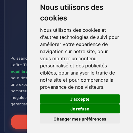
Nous utilisons des
cookies
Nous utilisons des cookies et
d'autres technologies de suivi pour
Titan
améliorer votre expérience de
navigation sur notre site, pour
vous montrer un contenu
Puissance et Endurance pour les Aventuriers de Minecraft :
L’offre Titan est conçue pour les joueurs cherchant un
personnalisé et des publicités
équilibre parfait entre performance et flexibilité
. Idéale
ciblées, pour analyser le trafic de
pour des
groupes de taille moyenne à grande
, elle offre
notre site et pour comprendre la
une expérience de jeu fluide et réactive, même avec de
provenance de nos visiteurs.
nombreux plugins et modpacks. Profitez d’une stabilité
🍪
inégalée pour des sessions de jeu intenses et prolongées,
J'accepte
garantissant que vos mondes restent robustes et réactifs !
Je refuse
Changer mes préférences
Libérez la Puissance