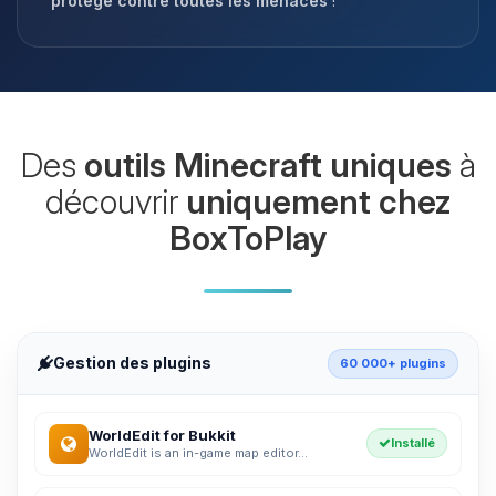
protégé contre toutes les menaces
!
Des
outils Minecraft uniques
à
découvrir
uniquement chez
BoxToPlay
Gestion des plugins
60 000+ plugins
WorldEdit for Bukkit
Installé
WorldEdit is an in-game map editor...