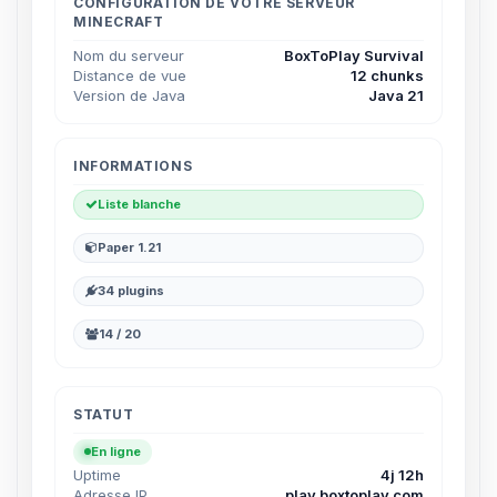
parler ! Moi c’est Choupy, ton petit
CONFIGURATION DE VOTRE SERVEUR
MINECRAFT
assistant BoxToPlay. Dis-moi ce dont
tu as besoin et je vais remuer mes
Nom du serveur
BoxToPlay Survival
petits circuits pour t’aider.
Distance de vue
12 chunks
Version de Java
Java 21
06/08/2026 à 13:36
INFORMATIONS
Liste blanche
Paper 1.21
34 plugins
14 / 20
STATUT
En ligne
Uptime
4j 12h
Adresse IP
play.boxtoplay.com