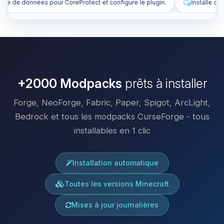
e plugin.
Installe des plugins pour améliorer mon serveur.
C
+2000 Modpacks
prêts à installer
Forge, NeoForge, Fabric, Paper, Spigot, ArcLight,
Bedrock et tous les modpacks CurseForge - tous
installables en 1 clic
Installation automatique
Toutes les versions Minecraft
Mises à jour journalières