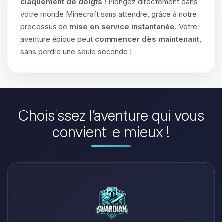
claquement de doigts !
Plongez directement dans
votre monde Minecraft sans attendre, grâce à notre
processus de
mise en service instantanée
. Votre
aventure épique peut
commencer dès maintenant
,
sans perdre une seule seconde !
Choisissez l’aventure qui vous
convient le mieux !