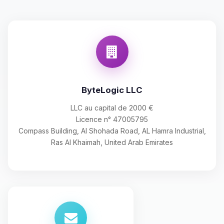
ByteLogic LLC
LLC au capital de 2000 €
Licence n° 47005795
Compass Building, Al Shohada Road, AL Hamra Industrial,
Ras Al Khaimah, United Arab Emirates
Youpi, enfin quelqu’un pour me
parler ! Moi c’est Choupy, ton petit
assistant BoxToPlay. Dis-moi ce dont