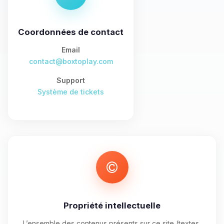
tu as besoin et je vais remuer mes
petits circuits pour t’aider.
Coordonnées de contact
09/08/2026 à 05:30
Email
contact@boxtoplay.com
Support
Système de tickets
Propriété intellectuelle
L’ensemble des contenus présents sur ce site (textes,