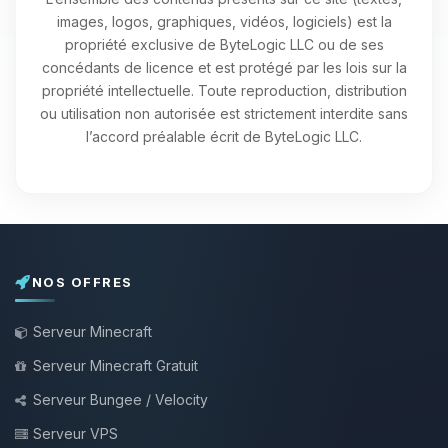
images, logos, graphiques, vidéos, logiciels) est la
propriété exclusive de ByteLogic LLC ou de ses
concédants de licence et est protégé par les lois sur la
propriété intellectuelle. Toute reproduction, distribution
ou utilisation non autorisée est strictement interdite sans
l’accord préalable écrit de ByteLogic LLC.
NOS OFFRES
Serveur Minecraft
Serveur Minecraft Gratuit
Serveur Bungee / Velocity
Serveur VPS