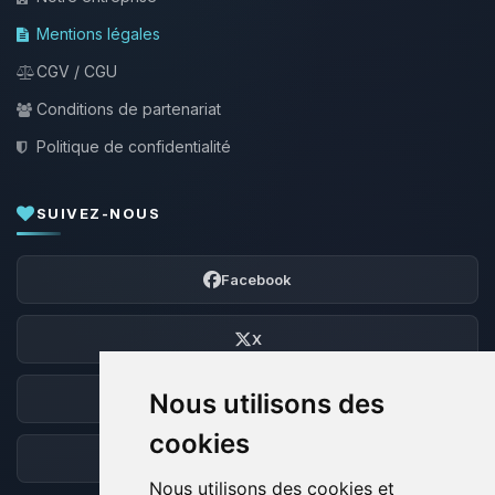
Mentions légales
CGV / CGU
Conditions de partenariat
Politique de confidentialité
SUIVEZ-NOUS
Facebook
X
Nous utilisons des
Discord
cookies
Forum
Nous utilisons des cookies et