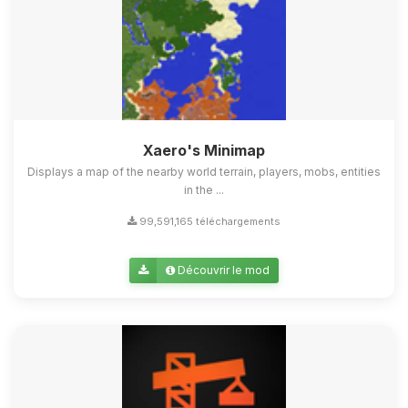
Xaero's Minimap
Displays a map of the nearby world terrain, players, mobs, entities
in the ...
99,591,165 téléchargements
Découvrir le mod