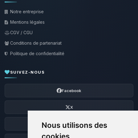
Notre entreprise
Mentions légales
CGV / CGU
Conditions de partenariat
Politique de confidentialité
SUIVEZ-NOUS
Facebook
X
Nous utilisons des
Discord
cookies