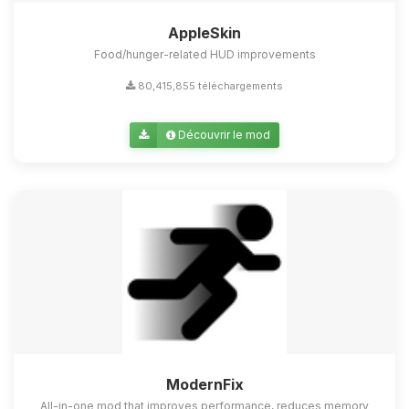
AppleSkin
Food/hunger-related HUD improvements
80,415,855 téléchargements
Découvrir le mod
ModernFix
All-in-one mod that improves performance, reduces memory