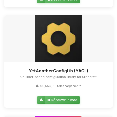
Youpi, enfin quelqu’un pour me
parler ! Moi c’est Choupy, ton petit
assistant BoxToPlay. Dis-moi ce dont
tu as besoin et je vais remuer mes
petits circuits pour t’aider.
08/08/2026 à 01:22
YetAnotherConfigLib (YACL)
A builder-based configuration library for Minecraft!
109,554,513 téléchargements
Découvrir le mod