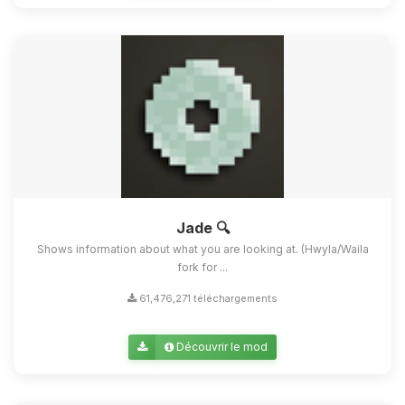
Jade 🔍
Shows information about what you are looking at. (Hwyla/Waila
fork for ...
61,476,271 téléchargements
Découvrir le mod