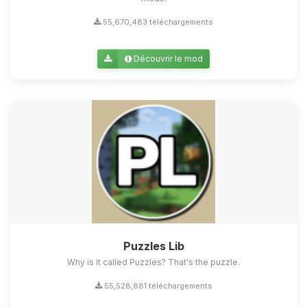
55,670,483 téléchargements
Découvrir le mod
Puzzles Lib
Why is it called Puzzles? That's the puzzle.
55,528,881 téléchargements