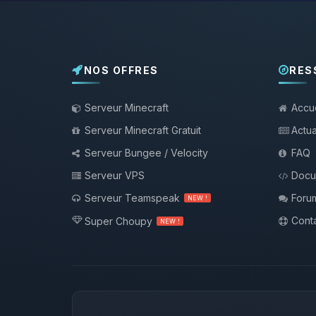
NOS OFFRES
RES
Serveur Minecraft
Accue
Serveur Minecraft Gratuit
Actua
Serveur Bungee / Velocity
FAQ
Serveur VPS
Docu
Serveur Teamspeak
Foru
NEW !
Conta
Super Choupy
NEW !