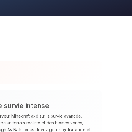
.
 survie intense
veur Minecraft axé sur la survie avancée,
c un terrain réaliste et des biomes variés,
ough As Nails, vous devez gérer
hydratation
et