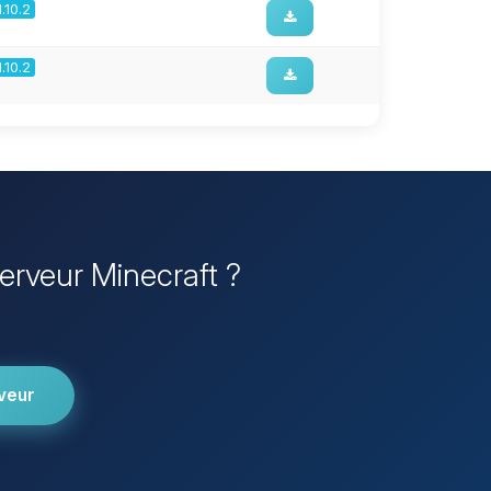
1.10.2
1.10.2
Serveur Minecraft ?
veur