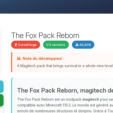
The Fox Pack Reborn
CurseForge
5 versions
46,808
Note du développeur :
A Magitech pack that brings survival to a whole new level
The Fox Pack Reborn, magitech de
The Fox Pack Reborn est un modpack
magitech
pour ser
compatible avec Minecraft 1.10.2. Le monde est généré ave
enrichi de nombreuses structures et donjons. Grâce à T