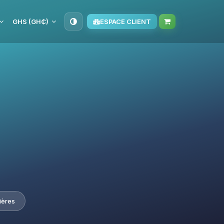
GHS (GH₵)
ESPACE CLIENT
ières