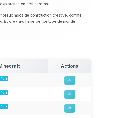
exploration en défi constant.
nombreux mods de construction créative, comme
vec
BoxToPlay
, héberger ce type de monde
.
Minecraft
Actions
1.10.2
1.10.2
1.10.2