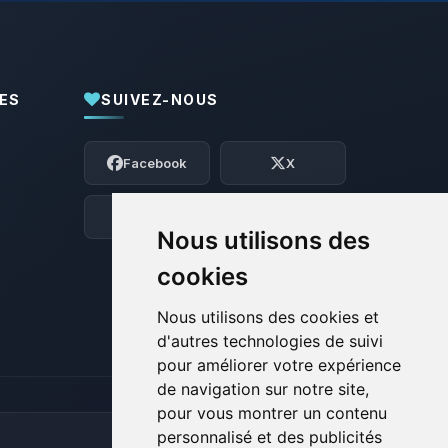
ES
SUIVEZ-NOUS
Youpi, enfin quelqu’un pour me parler !
Moi c’est Choupy, ton petit assistant
Facebook
X
BoxToPlay. Dis-moi ce dont tu as besoin
et je vais remuer mes petits circuits
pour t’aider.
Discord
Forum
Nous utilisons des
07/08/2026 à 10:43
cookies
Nous utilisons des cookies et
d'autres technologies de suivi
pour améliorer votre expérience
de navigation sur notre site,
pour vous montrer un contenu
personnalisé et des publicités