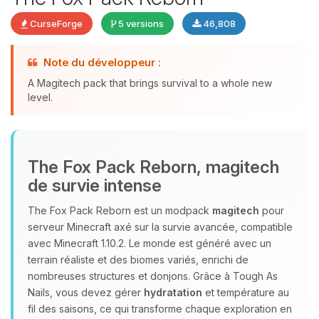
CurseForge
5 versions
46,808
Note du développeur :
A Magitech pack that brings survival to a whole new
Youpi, enfin quelqu’un pour me
level.
parler ! Moi c’est Choupy, ton petit
assistant BoxToPlay. Dis-moi ce dont
tu as besoin et je vais remuer mes
petits circuits pour t’aider.
The Fox Pack Reborn, magitech
08/08/2026 à 16:23
de survie intense
The Fox Pack Reborn est un modpack
magitech
pour
serveur Minecraft axé sur la survie avancée, compatible
avec Minecraft 1.10.2. Le monde est généré avec un
terrain réaliste et des biomes variés, enrichi de
nombreuses structures et donjons. Grâce à Tough As
Nails, vous devez gérer
hydratation
et température au
fil des saisons, ce qui transforme chaque exploration en