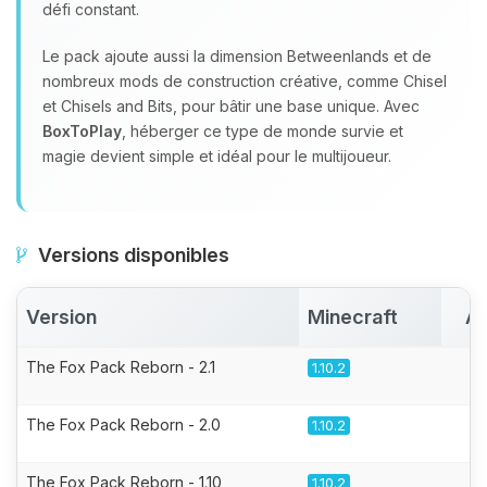
défi constant.
Le pack ajoute aussi la dimension Betweenlands et de
nombreux mods de construction créative, comme Chisel
et Chisels and Bits, pour bâtir une base unique. Avec
BoxToPlay
, héberger ce type de monde survie et
magie devient simple et idéal pour le multijoueur.
Versions disponibles
Version
Minecraft
Ac
The Fox Pack Reborn - 2.1
1.10.2
The Fox Pack Reborn - 2.0
1.10.2
The Fox Pack Reborn - 1.10
1.10.2