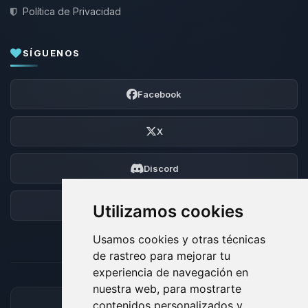
Política de Privacidad
SÍGUENOS
Facebook
X
Discord
Foro
Utilizamos cookies
Usamos cookies y otras técnicas
de rastreo para mejorar tu
experiencia de navegación en
nuestra web, para mostrarte
contenidos personalizados y