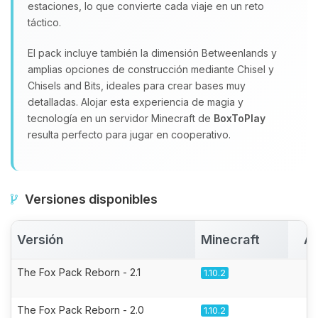
estaciones, lo que convierte cada viaje en un reto
táctico.
El pack incluye también la dimensión Betweenlands y
amplias opciones de construcción mediante Chisel y
Chisels and Bits, ideales para crear bases muy
detalladas. Alojar esta experiencia de magia y
tecnología en un servidor Minecraft de
BoxToPlay
resulta perfecto para jugar en cooperativo.
Versiones disponibles
Versión
Minecraft
Ac
The Fox Pack Reborn - 2.1
1.10.2
The Fox Pack Reborn - 2.0
1.10.2