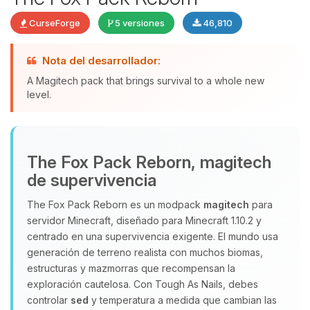
CurseForge
5 versiones
46,810
Nota del desarrollador:
A Magitech pack that brings survival to a whole new
level.
Yupi, por fin alguien con quien
hablar! Soy Choupy, tu pequeno
asistente de BoxToPlay. Cuentame
que necesitas y moveré mis
The Fox Pack Reborn, magitech
pequenos circuitos para ayudarte.
de supervivencia
10/08/2026 12:01
The Fox Pack Reborn es un modpack
magitech
para
servidor Minecraft, diseñado para Minecraft 1.10.2 y
centrado en una supervivencia exigente. El mundo usa
generación de terreno realista con muchos biomas,
estructuras y mazmorras que recompensan la
exploración cautelosa. Con Tough As Nails, debes
controlar
sed
y temperatura a medida que cambian las