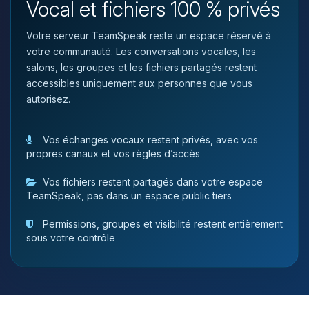
Vocal et fichiers 100 % privés
tu as besoin et je vais remuer mes
petits circuits pour t’aider.
Votre serveur TeamSpeak reste un espace réservé à
09/08/2026 à 16:13
votre communauté. Les conversations vocales, les
salons, les groupes et les fichiers partagés restent
accessibles uniquement aux personnes que vous
autorisez.
Vos échanges vocaux restent privés, avec vos
propres canaux et vos règles d’accès
Vos fichiers restent partagés dans votre espace
TeamSpeak, pas dans un espace public tiers
Permissions, groupes et visibilité restent entièrement
sous votre contrôle