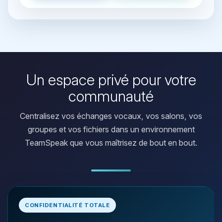
Un espace privé pour votre
communauté
Centralisez vos échanges vocaux, vos salons, vos
groupes et vos fichiers dans un environnement
TeamSpeak que vous maîtrisez de bout en bout.
Youpi, enfin quelqu’un pour me
CONFIDENTIALITÉ TOTALE
parler ! Moi c’est Choupy, ton petit
assistant BoxToPlay. Dis-moi ce dont