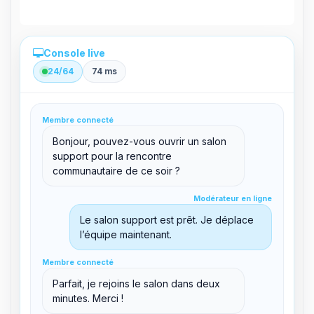
Console live
24/64
74 ms
Administration directe depuis le panel
Membre connecté
clid 42
Bonjour, pouvez-vous ouvrir un salon
support pour la rencontre
communautaire de ce soir ?
Modérateur en ligne
Modérateur en ligne
support@boxtoplay.com
Salon principal
Le salon support est prêt. Je déplace
l’équipe maintenant.
Membre connecté
Membre connecté
Salon support
Parfait, je rejoins le salon dans deux
minutes. Merci !