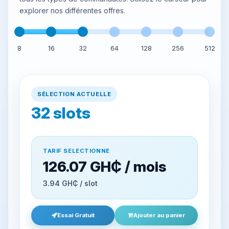
explorer nos différentes offres.
8
16
32
64
128
256
512
SÉLECTION ACTUELLE
32
slots
TARIF SELECTIONNE
126.07 GH₵ / mois
3.94 GH₵ / slot
Essai Gratuit
Ajouter au panier