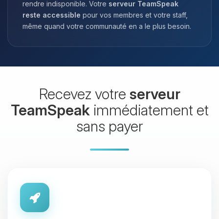
rendre indisponible. Votre
serveur TeamSpeak
reste accessible
pour vos membres et votre staff,
même quand votre communauté en a le plus besoin.
Recevez votre
serveur
TeamSpeak
immédiatement et
sans payer