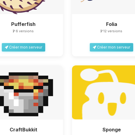
Pufferfish
Folia
6 versions
12 versions
Créer mon serveur
Créer mon serveur
CraftBukkit
Sponge