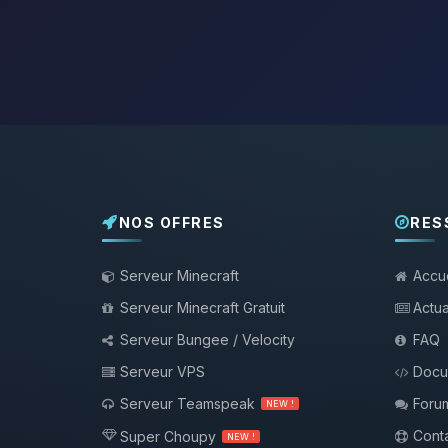
NOS OFFRES
RES
Serveur Minecraft
Accue
Serveur Minecraft Gratuit
Actua
Serveur Bungee / Velocity
FAQ
Serveur VPS
Docu
Serveur Teamspeak
Foru
NEW !
Conta
Super Choupy
NEW !