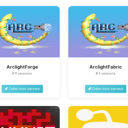
ArclightForge
ArclightFabric
11 versions
3 versions
Créer mon serveur
Créer mon serveur