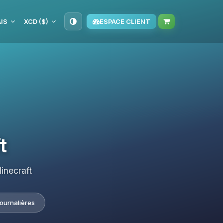
IS
XCD ($)
ESPACE CLIENT
t
inecraft
journalières