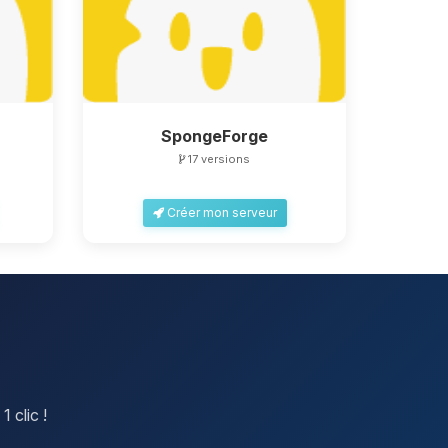
SpongeForge
17 versions
Créer mon serveur
 clic !