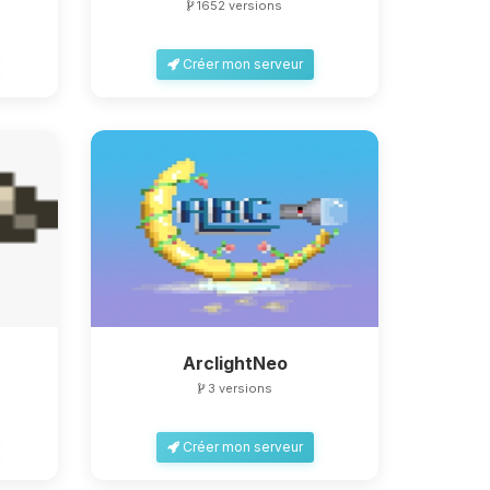
1652 versions
Créer mon serveur
ArclightNeo
3 versions
Créer mon serveur