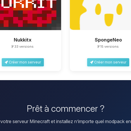
Nukkitx
SpongeNeo
33 versions
15 versions
Créer mon serveur
Créer mon serveur
Prêt à commencer ?
votre serveur Minecraft et installez n’importe quel modpack en 1