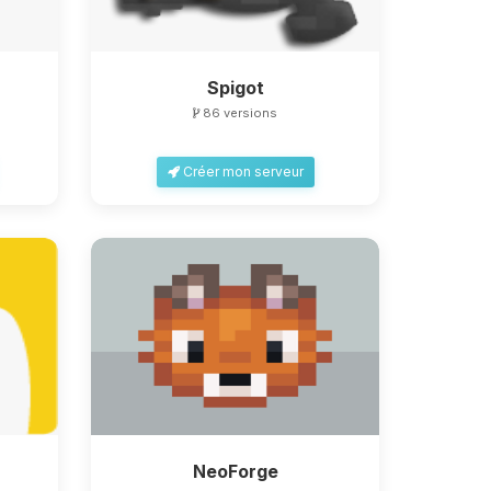
Spigot
86 versions
Créer mon serveur
NeoForge