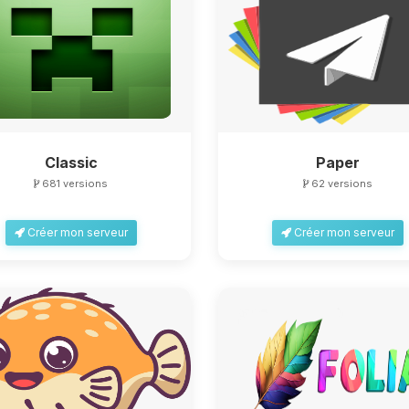
Classic
Paper
681 versions
62 versions
Créer mon serveur
Créer mon serveur