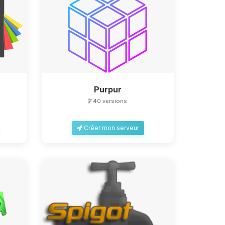
Purpur
40 versions
Créer mon serveur