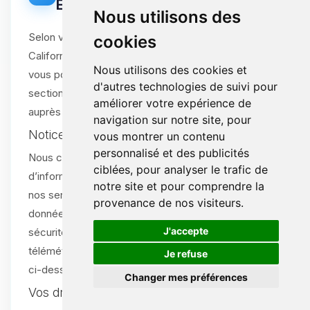
États-Unis (dont CPRA Californie)
Nous utilisons des
Selon votre État de résidence aux États-Unis (ex.
cookies
Californie, Virginie, Colorado, Connecticut, Utah),
Nous utilisons des cookies et
vous pouvez disposer de droits spécifiques. Cette
d'autres technologies de suivi pour
section explique ces droits et comment les exercer
améliorer votre expérience de
auprès de nous.
navigation sur notre site, pour
Notice lors de la collecte
vous montrer un contenu
personnalisé et des publicités
Nous collectons uniquement le minimum
ciblées, pour analyser le trafic de
d’informations personnelles nécessaires pour fournir
notre site et pour comprendre la
nos services (prénom, nom, email), ainsi que des
provenance de nos visiteurs.
données techniques strictement indispensables à la
🍪
J'accepte
sécurité et au fonctionnement (ex. journaux IP,
télémétrie pour l’atténuation DDoS). Voir les sections
Je refuse
ci-dessus pour le détail.
Changer mes préférences
Vos droits (États-Unis)