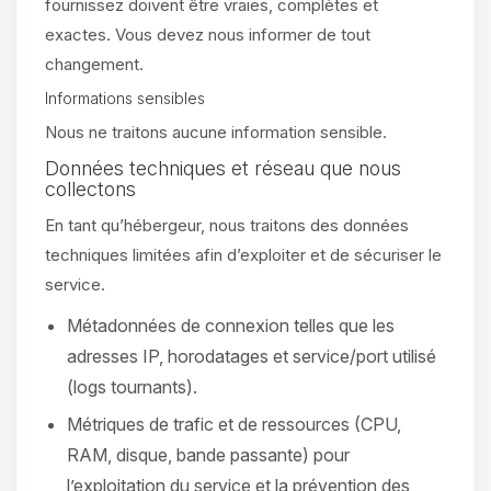
parler ! Moi c’est Choupy, ton petit
fournissez doivent être vraies, complètes et
assistant BoxToPlay. Dis-moi ce dont
exactes. Vous devez nous informer de tout
tu as besoin et je vais remuer mes
changement.
petits circuits pour t’aider.
Informations sensibles
08/08/2026 à 08:57
Nous ne traitons aucune information sensible.
Données techniques et réseau que nous
collectons
En tant qu’hébergeur, nous traitons des données
techniques limitées afin d’exploiter et de sécuriser le
service.
Métadonnées de connexion telles que les
adresses IP, horodatages et service/port utilisé
(logs tournants).
Métriques de trafic et de ressources (CPU,
RAM, disque, bande passante) pour
l’exploitation du service et la prévention des