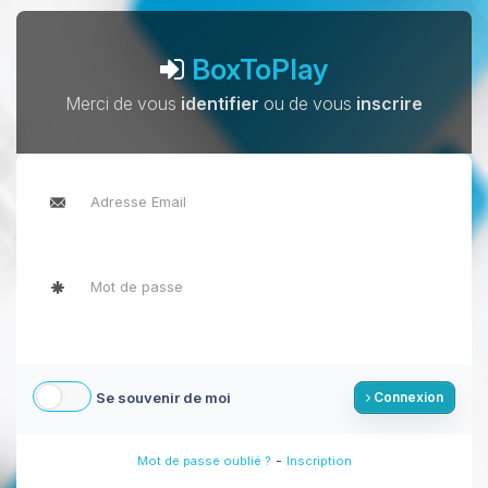
BoxToPlay
Merci de vous
identifier
ou de vous
inscrire
Se souvenir de moi
Connexion
-
Mot de passe oublié ?
Inscription