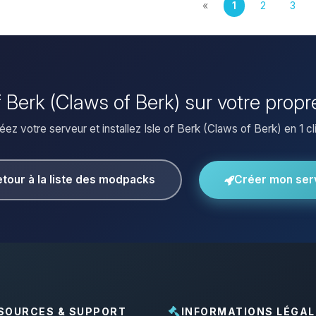
«
1
2
3
 of Berk (Claws of Berk) sur votre prop
éez votre serveur et installez Isle of Berk (Claws of Berk) en 1 cli
tour à la liste des modpacks
Créer mon ser
SOURCES & SUPPORT
INFORMATIONS LÉGAL