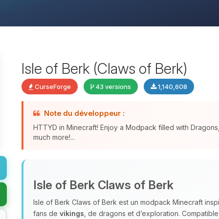
Isle of Berk (Claws of Berk)
CurseForge
43 versions
1,140,608
Note du développeur :
HTTYD in Minecraft! Enjoy a Modpack filled with Dragon
much more!...
Isle of Berk Claws of Berk
Isle of Berk Claws of Berk est un modpack Minecraft ins
fans de
vikings
, de dragons et d’exploration. Compatible