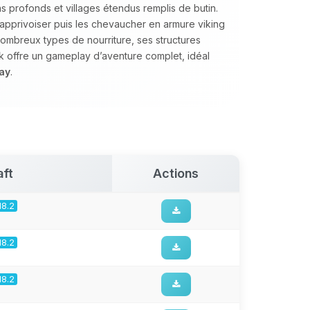
profonds et villages étendus remplis de butin.
 apprivoiser puis les chevaucher en armure viking
nombreux types de nourriture, ses structures
 offre un gameplay d’aventure complet, idéal
ay
.
aft
Actions
18.2
18.2
18.2