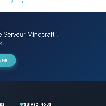
...
5
»
re Serveur Minecraft ?
c !
veur
ES
SUIVEZ-NOUS