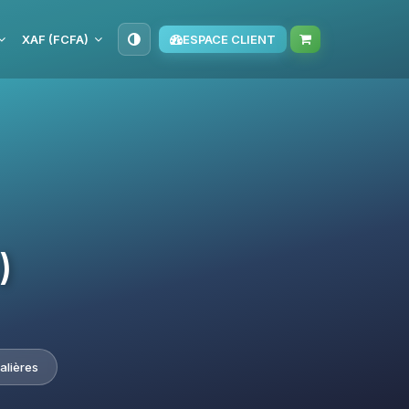
XAF (FCFA)
ESPACE CLIENT
)
alières