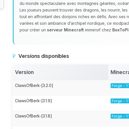
du monde spectaculaire avec montagnes géantes, océans 
Les joueurs peuvent trouver des dragons, les nourrir, les
tout en affrontant des donjons riches en défis. Avec ses 
variées et son ambiance d’archipel nordique, ce modpack
pour créer un
serveur Minecraft
immersif chez
BoxToPl
Versions disponibles
Version
Minecr
ClawsOfBerk-[3.2.0]
Forge - 1.
ClawsOfBerk-[3.1.9]
Forge - 1.
ClawsOfBerk-[3.1.8]
Forge - 1.