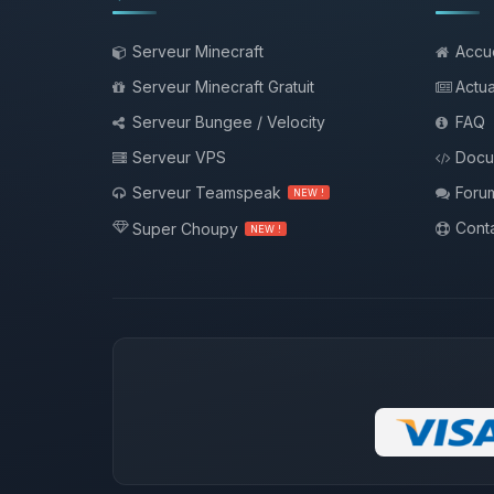
Serveur Minecraft
Accue
Serveur Minecraft Gratuit
Actua
Serveur Bungee / Velocity
FAQ
Serveur VPS
Docu
Serveur Teamspeak
Foru
NEW !
Conta
Super Choupy
NEW !