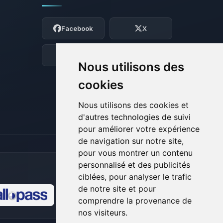
Youpi, enfin quelqu’un pour me parler !
Moi c’est Choupy, ton petit assistant
Facebook
X
BoxToPlay. Dis-moi ce dont tu as besoin
et je vais remuer mes petits circuits
pour t’aider.
Discord
Forum
Nous utilisons des
06/08/2026 à 02:26
cookies
Nous utilisons des cookies et
d'autres technologies de suivi
pour améliorer votre expérience
de navigation sur notre site,
pour vous montrer un contenu
personnalisé et des publicités
ciblées, pour analyser le trafic
de notre site et pour
comprendre la provenance de
🍪
nos visiteurs.