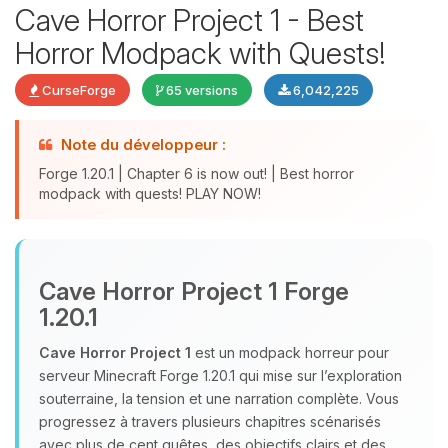
Cave Horror Project 1 - Best
Horror Modpack with Quests!
CurseForge
65 versions
6,042,225
Note du développeur :
Forge 1.20.1 | Chapter 6 is now out! | Best horror
modpack with quests! PLAY NOW!
Youpi, enfin quelqu’un pour me
parler ! Moi c’est Choupy, ton petit
assistant BoxToPlay. Dis-moi ce dont
Cave Horror Project 1 Forge
tu as besoin et je vais remuer mes
1.20.1
petits circuits pour t’aider.
Cave Horror Project 1
est un modpack horreur pour
10/08/2026 à 14:16
serveur Minecraft Forge 1.20.1 qui mise sur l’exploration
souterraine, la tension et une narration complète. Vous
progressez à travers plusieurs chapitres scénarisés
avec plus de cent quêtes, des objectifs clairs et des