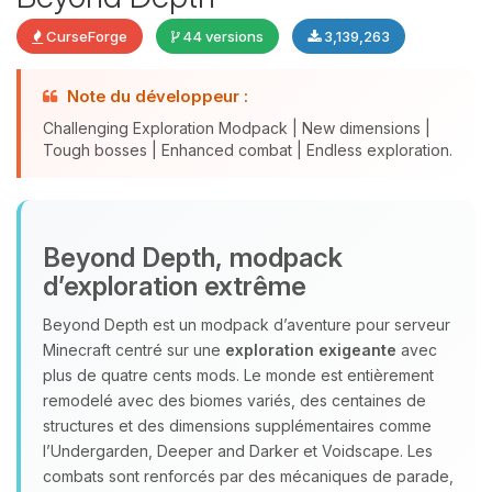
CurseForge
44 versions
3,139,263
Note du développeur :
Challenging Exploration Modpack | New dimensions |
Tough bosses | Enhanced combat | Endless exploration.
Youpi, enfin quelqu’un pour me
Beyond Depth, modpack
parler ! Moi c’est Choupy, ton petit
d’exploration extrême
assistant BoxToPlay. Dis-moi ce dont
tu as besoin et je vais remuer mes
Beyond Depth est un modpack d’aventure pour serveur
petits circuits pour t’aider.
Minecraft centré sur une
exploration exigeante
avec
06/08/2026 à 06:00
plus de quatre cents mods. Le monde est entièrement
remodelé avec des biomes variés, des centaines de
structures et des dimensions supplémentaires comme
l’Undergarden, Deeper and Darker et Voidscape. Les
combats sont renforcés par des mécaniques de parade,