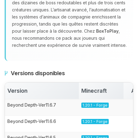
des dizaines de boss redoutables et plus de trois cents
créatures uniques. L’artisanat avancé, l’automatisation et
les systèmes d’animaux de compagnie enrichissent la
progression, tandis que les quêtes restent discrètes
pour laisser place à la découverte. Chez
BoxToPlay
,
nous recommandons ce pack aux joueurs qui
recherchent une expérience de survie vraiment intense.
Versions disponibles
Version
Minecraft
Ac
Beyond Depth-Ver11.6.7
1.20.1 - Forge
Beyond Depth-Ver11.6.6
1.20.1 - Forge
Beyond Depth-Ver11.6.5
1.20.1 - Forge