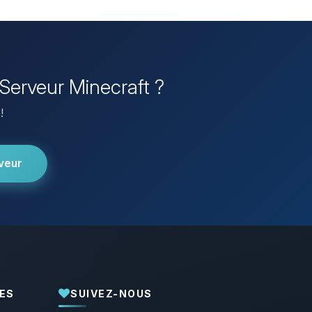
 Serveur Minecraft ?
!
veur
ES
SUIVEZ-NOUS
Youpi, enfin quelqu’un pour me parler !