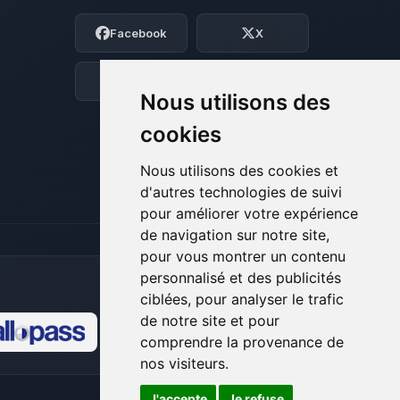
Moi c’est Choupy, ton petit assistant
Facebook
X
BoxToPlay. Dis-moi ce dont tu as besoin
et je vais remuer mes petits circuits
pour t’aider.
Discord
Forum
Nous utilisons des
08/08/2026 à 14:48
cookies
Nous utilisons des cookies et
d'autres technologies de suivi
pour améliorer votre expérience
de navigation sur notre site,
pour vous montrer un contenu
personnalisé et des publicités
ciblées, pour analyser le trafic
de notre site et pour
comprendre la provenance de
🍪
nos visiteurs.
J'accepte
Je refuse