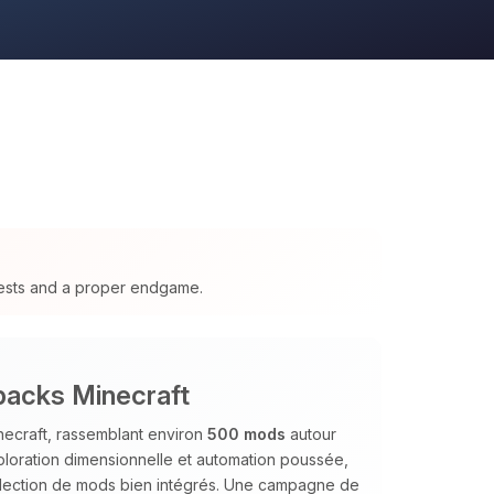
ests and a proper endgame.
packs Minecraft
necraft, rassemblant environ
500 mods
autour
xploration dimensionnelle et automation poussée,
élection de mods bien intégrés. Une campagne de