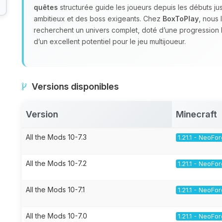
quêtes
structurée guide les joueurs depuis les débuts ju
ambitieux et des boss exigeants. Chez
BoxToPlay
, nous
recherchent un univers complet, doté d’une progression 
d’un excellent potentiel pour le jeu multijoueur.
Versions disponibles
Version
Minecraft
All the Mods 10-7.3
1.21.1 - NeoFo
All the Mods 10-7.2
1.21.1 - NeoFo
All the Mods 10-7.1
1.21.1 - NeoFo
All the Mods 10-7.0
1.21.1 - NeoFo