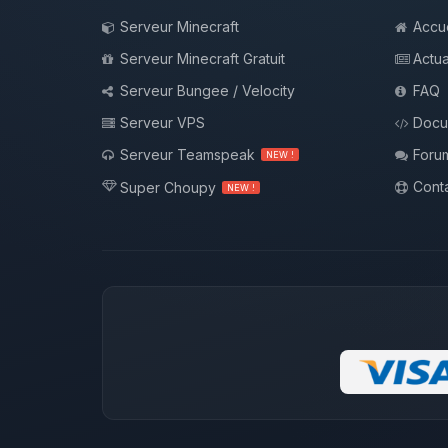
Serveur Minecraft
Accue
Serveur Minecraft Gratuit
Actua
Serveur Bungee / Velocity
FAQ
Serveur VPS
Docu
Serveur Teamspeak
Foru
NEW !
Conta
Super Choupy
NEW !