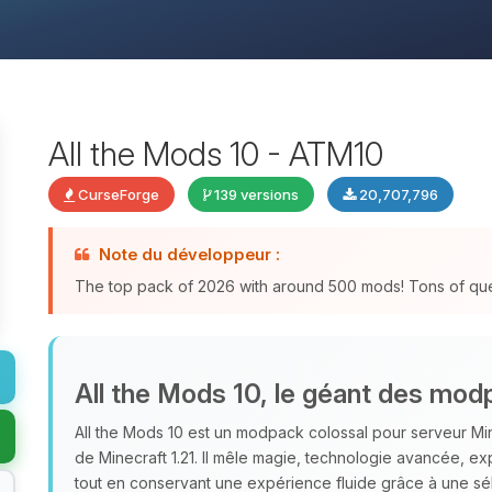
All the Mods 10 - ATM10
CurseForge
139 versions
20,707,796
Note du développeur :
The top pack of 2026 with around 500 mods! Tons of qu
All the Mods 10, le géant des mod
All the Mods 10 est un modpack colossal pour serveur Mi
de Minecraft 1.21. Il mêle magie, technologie avancée, e
tout en conservant une expérience fluide grâce à une s