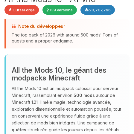
CurseForge
139 versions
20,707,796
Note du développeur :
The top pack of 2026 with around 500 mods! Tons of
quests and a proper endgame.
Youpi, enfin quelqu’un pour me
All the Mods 10, le géant des
parler ! Moi c’est Choupy, ton petit
modpacks Minecraft
assistant BoxToPlay. Dis-moi ce dont
tu as besoin et je vais remuer mes
All the Mods 10 est un modpack colossal pour serveur
petits circuits pour t’aider.
Minecraft, rassemblant environ
500 mods
autour de
07/08/2026 à 16:51
Minecraft 1.21. Il mêle magie, technologie avancée,
exploration dimensionnelle et automation poussée, tout
en conservant une expérience fluide grâce à une
sélection de mods bien intégrés. Une campagne de
quêtes
structurée guide les joueurs depuis les débuts