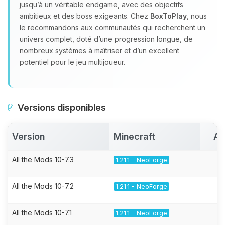
jusqu’à un véritable endgame, avec des objectifs
ambitieux et des boss exigeants. Chez
BoxToPlay
, nous
le recommandons aux communautés qui recherchent un
univers complet, doté d’une progression longue, de
nombreux systèmes à maîtriser et d’un excellent
potentiel pour le jeu multijoueur.
Versions disponibles
Version
Minecraft
Ac
All the Mods 10-7.3
1.21.1 - NeoForge
All the Mods 10-7.2
1.21.1 - NeoForge
All the Mods 10-7.1
1.21.1 - NeoForge