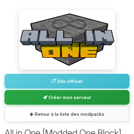
Site officiel
Créer mon serveur
Retour à la liste des modpacks
All in One [Modded One Block]