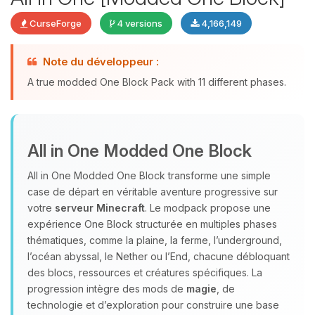
CurseForge
4 versions
4,166,149
Note du développeur :
Youpi, enfin quelqu’un pour me
A true modded One Block Pack with 11 different phases.
parler ! Moi c’est Choupy, ton petit
assistant BoxToPlay. Dis-moi ce dont
tu as besoin et je vais remuer mes
petits circuits pour t’aider.
All in One Modded One Block
07/08/2026 à 06:55
All in One Modded One Block transforme une simple
case de départ en véritable aventure progressive sur
votre
serveur Minecraft
. Le modpack propose une
expérience One Block structurée en multiples phases
thématiques, comme la plaine, la ferme, l’underground,
l’océan abyssal, le Nether ou l’End, chacune débloquant
des blocs, ressources et créatures spécifiques. La
progression intègre des mods de
magie
, de
technologie et d’exploration pour construire une base