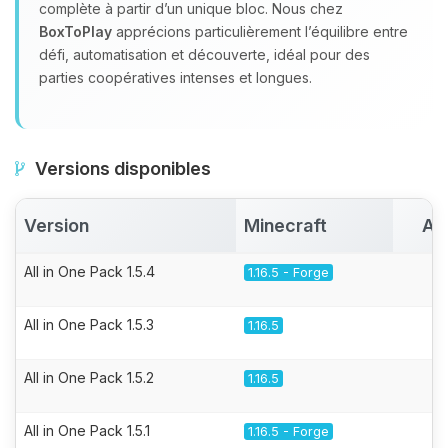
complète à partir d’un unique bloc. Nous chez
BoxToPlay
apprécions particulièrement l’équilibre entre
défi, automatisation et découverte, idéal pour des
parties coopératives intenses et longues.
Versions disponibles
Version
Minecraft
Ac
All in One Pack 1.5.4
1.16.5 - Forge
All in One Pack 1.5.3
1.16.5
All in One Pack 1.5.2
1.16.5
All in One Pack 1.5.1
1.16.5 - Forge