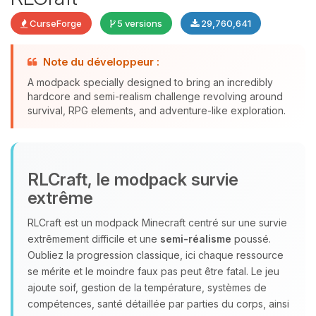
CurseForge
5 versions
29,760,641
Note du développeur :
A modpack specially designed to bring an incredibly
Youpi, enfin quelqu’un pour me
hardcore and semi-realism challenge revolving around
parler ! Moi c’est Choupy, ton petit
survival, RPG elements, and adventure-like exploration.
assistant BoxToPlay. Dis-moi ce dont
tu as besoin et je vais remuer mes
petits circuits pour t’aider.
07/08/2026 à 12:03
RLCraft, le modpack survie
extrême
RLCraft est un modpack Minecraft centré sur une survie
extrêmement difficile et une
semi‑réalisme
poussé.
Oubliez la progression classique, ici chaque ressource
se mérite et le moindre faux pas peut être fatal. Le jeu
ajoute soif, gestion de la température, systèmes de
compétences, santé détaillée par parties du corps, ainsi