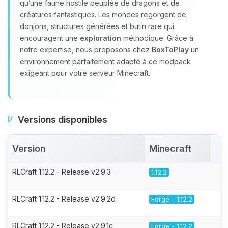
qu’une faune hostile peuplée de dragons et de
créatures fantastiques. Les mondes regorgent de
donjons, structures générées et butin rare qui
encouragent une
exploration
méthodique. Grâce à
notre expertise, nous proposons chez
BoxToPlay
un
environnement parfaitement adapté à ce modpack
exigeant pour votre serveur Minecraft.
Versions disponibles
Version
Minecraft
A
RLCraft 1.12.2 - Release v2.9.3
1.12.2
RLCraft 1.12.2 - Release v2.9.2d
Forge - 1.12.2
RLCraft 1.12.2 - Release v2.9.1c
Forge - 1.12.2