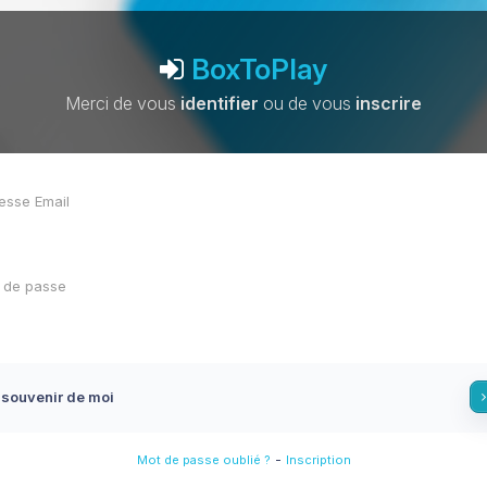
BoxToPlay
Merci de vous
identifier
ou de vous
inscrire
 souvenir de moi
-
Mot de passe oublié ?
Inscription