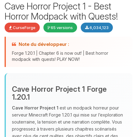
Cave Horror Project 1 - Best
Horror Modpack with Quests!
CurseForge
65 versions
6,034,123
Note du développeur :
Forge 1.20.1 | Chapter 6 is now out! | Best horror
modpack with quests! PLAY NOW!
Youpi, enfin quelqu’un pour me
parler ! Moi c’est Choupy, ton petit
assistant BoxToPlay. Dis-moi ce dont
Cave Horror Project 1 Forge
tu as besoin et je vais remuer mes
1.20.1
petits circuits pour t’aider.
Cave Horror Project 1
est un modpack horreur pour
07/08/2026 à 22:45
serveur Minecraft Forge 1.20.1 qui mise sur l’exploration
souterraine, la tension et une narration complète. Vous
progressez à travers plusieurs chapitres scénarisés
avec plus de cent quêtes, des objectifs clairs et des