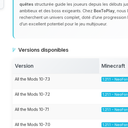
quêtes
structurée guide les joueurs depuis les débuts ju
ambitieux et des boss exigeants. Chez
BoxToPlay
, nous
recherchent un univers complet, doté d’une progression 
d’un excellent potentiel pour le jeu multijoueur.
Versions disponibles
Version
Minecraft
All the Mods 10-7.3
1.21.1 - NeoFo
All the Mods 10-7.2
1.21.1 - NeoFo
All the Mods 10-7.1
1.21.1 - NeoFo
All the Mods 10-7.0
1.21.1 - NeoFo