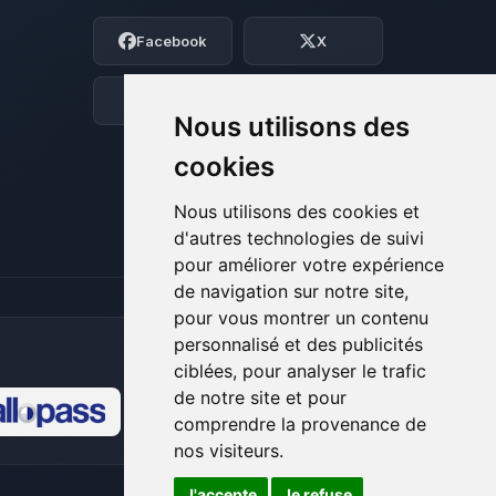
Moi c’est Choupy, ton petit assistant
Facebook
X
BoxToPlay. Dis-moi ce dont tu as besoin
et je vais remuer mes petits circuits
pour t’aider.
Discord
Forum
Nous utilisons des
06/08/2026 à 16:04
cookies
Nous utilisons des cookies et
d'autres technologies de suivi
pour améliorer votre expérience
de navigation sur notre site,
pour vous montrer un contenu
personnalisé et des publicités
ciblées, pour analyser le trafic
de notre site et pour
comprendre la provenance de
🍪
nos visiteurs.
J'accepte
Je refuse