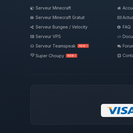
Serveur Minecraft
Accue
Serveur Minecraft Gratuit
Actua
Serveur Bungee / Velocity
FAQ
Serveur VPS
Docu
Serveur Teamspeak
Foru
NEW !
Conta
Super Choupy
NEW !