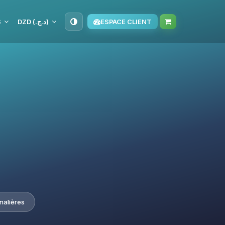
S
DZD (د.ج.‏)
ESPACE CLIENT
nalières