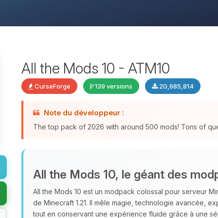
All the Mods 10 - ATM10
CurseForge
139 versions
20,685,814
Note du développeur :
The top pack of 2026 with around 500 mods! Tons of qu
All the Mods 10, le géant des mod
All the Mods 10 est un modpack colossal pour serveur Mi
de Minecraft 1.21. Il mêle magie, technologie avancée, e
tout en conservant une expérience fluide grâce à une s