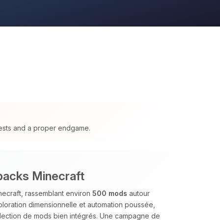
ests and a proper endgame.
packs Minecraft
necraft, rassemblant environ
500 mods
autour
xploration dimensionnelle et automation poussée,
élection de mods bien intégrés. Une campagne de