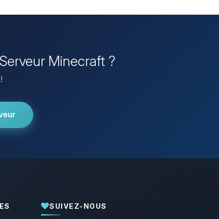
 Serveur Minecraft ?
!
veur
ES
SUIVEZ-NOUS
Youpi, enfin quelqu’un pour me parler !