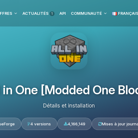
FFRES
ACTUALITÉS
API
COMMUNAUTÉ
FRANÇAI
1
l in One [Modded One Blo
Détails et installation
seForge
4 versions
4,166,149
Mises à jour journa