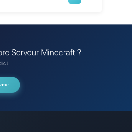
pre Serveur Minecraft ?
lic !
veur