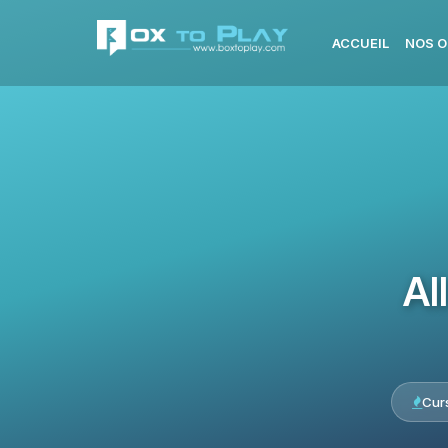
ACCUEIL
NOS O
Al
Cur