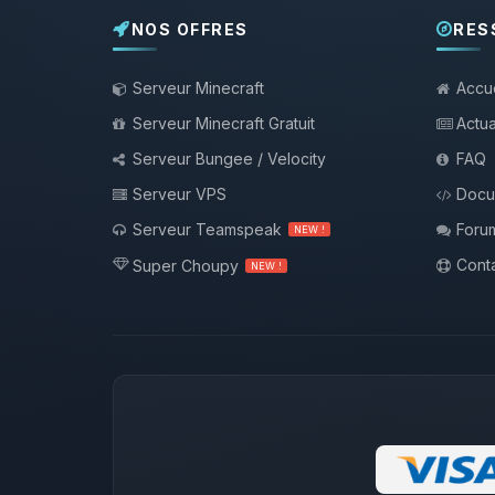
NOS OFFRES
RES
Serveur Minecraft
Accue
Serveur Minecraft Gratuit
Actua
Serveur Bungee / Velocity
FAQ
Serveur VPS
Docu
Serveur Teamspeak
Foru
NEW !
Conta
Super Choupy
NEW !