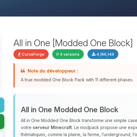
All in One [Modded One Block]
CurseForge
4 versions
4,166,149
Note du développeur :
A true modded One Block Pack with 11 different phases.
All in One Modded One Block
All in One Modded One Block transforme une simple case
votre
serveur Minecraft
. Le modpack propose une expér
thématiques, comme la plaine, la ferme, l’underground, l’