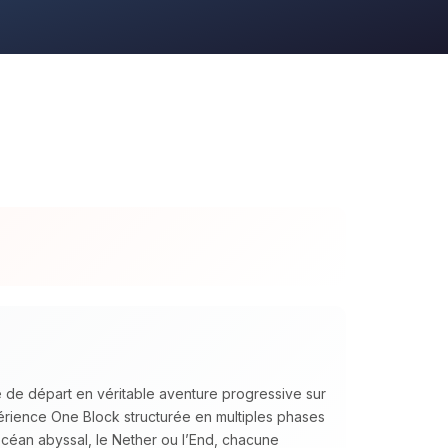
 de départ en véritable aventure progressive sur
ience One Block structurée en multiples phases
océan abyssal, le Nether ou l’End, chacune