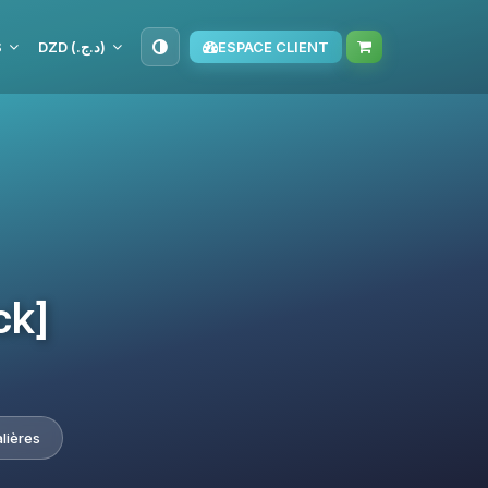
S
DZD (د.ج.‏)
ESPACE CLIENT
ck]
lières