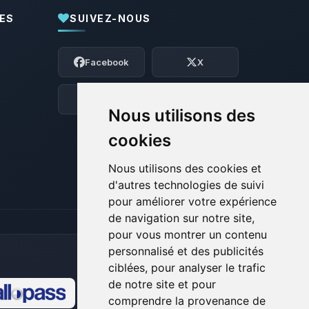
ES
SUIVEZ-NOUS
Youpi, enfin quelqu’un pour me parler !
Moi c’est Choupy, ton petit assistant
Facebook
X
BoxToPlay. Dis-moi ce dont tu as besoin
et je vais remuer mes petits circuits
pour t’aider.
Discord
Forum
Nous utilisons des
07/08/2026 à 17:17
cookies
Nous utilisons des cookies et
d'autres technologies de suivi
pour améliorer votre expérience
de navigation sur notre site,
pour vous montrer un contenu
personnalisé et des publicités
ciblées, pour analyser le trafic
de notre site et pour
comprendre la provenance de