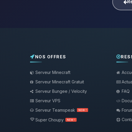
Re
NOS OFFRES
RES
Serveur Minecraft
Accue
Serveur Minecraft Gratuit
Actua
Serveur Bungee / Velocity
FAQ
Serveur VPS
Docu
Serveur Teamspeak
Foru
NEW !
Conta
Super Choupy
NEW !