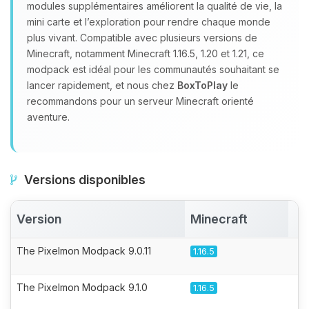
modules supplémentaires améliorent la qualité de vie, la
mini carte et l’exploration pour rendre chaque monde
plus vivant. Compatible avec plusieurs versions de
Minecraft, notamment Minecraft 1.16.5, 1.20 et 1.21, ce
modpack est idéal pour les communautés souhaitant se
lancer rapidement, et nous chez
BoxToPlay
le
recommandons pour un serveur Minecraft orienté
aventure.
Versions disponibles
Version
Minecraft
A
The Pixelmon Modpack 9.0.11
1.16.5
The Pixelmon Modpack 9.1.0
1.16.5