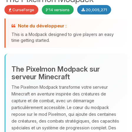
CurseForge
14 versions
20,005,271
Note du développeur :
This is a Modpack designed to give players an easy
time getting started.
Youpi, enfin quelqu’un pour me
The Pixelmon Modpack sur
parler ! Moi c’est Choupy, ton petit
serveur Minecraft
assistant BoxToPlay. Dis-moi ce dont
tu as besoin et je vais remuer mes
The Pixelmon Modpack transforme votre serveur
petits circuits pour t’aider.
Minecraft en aventure inspirée des créatures de
capture et de combat, avec un démarrage
06/08/2026 à 05:55
particulièrement accessible. Le cœur du modpack
repose sur le mod Pixelmon, qui ajoute des centaines
de créatures, des combats stratégiques, des capacités
spéciales et un système de progression complet. Des