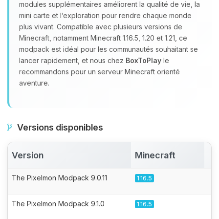
modules supplémentaires améliorent la qualité de vie, la
mini carte et l’exploration pour rendre chaque monde
plus vivant. Compatible avec plusieurs versions de
Minecraft, notamment Minecraft 1.16.5, 1.20 et 1.21, ce
modpack est idéal pour les communautés souhaitant se
lancer rapidement, et nous chez
BoxToPlay
le
recommandons pour un serveur Minecraft orienté
aventure.
Versions disponibles
Version
Minecraft
A
The Pixelmon Modpack 9.0.11
1.16.5
The Pixelmon Modpack 9.1.0
1.16.5