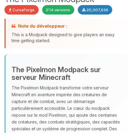
CurseForge
14 versions
20,007,639
Note du développeur :
This is a Modpack designed to give players an easy
time getting started.
Youpi, enfin quelqu’un pour me
The Pixelmon Modpack sur
parler ! Moi c’est Choupy, ton petit
serveur Minecraft
assistant BoxToPlay. Dis-moi ce dont
tu as besoin et je vais remuer mes
The Pixelmon Modpack transforme votre serveur
petits circuits pour t’aider.
Minecraft en aventure inspirée des créatures de
capture et de combat, avec un démarrage
08/08/2026 à 21:36
particulièrement accessible. Le cœur du modpack
repose sur le mod Pixelmon, qui ajoute des centaines
de créatures, des combats stratégiques, des capacités
spéciales et un système de progression complet. Des