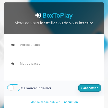
BoxToPlay
Merci de vous
identifier
ou de vous
inscrire
Se souvenir de moi
Connexion
-
Mot de passe oublié ?
Inscription