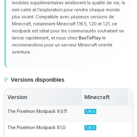
modules supplémentaires améliorent la qualité de vie, la
mini carte et l’exploration pour rendre chaque monde
plus vivant. Compatible avec plusieurs versions de
Minecraft, notamment Minecraft 1.16.5, 1.20 et 1.21, ce
modpack est idéal pour les communautés souhaitant se
lancer rapidement, et nous chez
BoxToPlay
le
recommandons pour un serveur Minecraft orienté
aventure.
Versions disponibles
Version
Minecraft
A
The Pixelmon Modpack 9.0.11
1.16.5
The Pixelmon Modpack 9.1.0
1.16.5