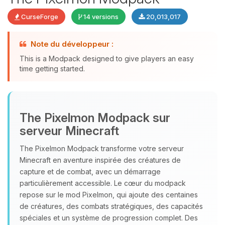
CurseForge
14 versions
20,013,017
Note du développeur :
This is a Modpack designed to give players an easy
time getting started.
Youpi, enfin quelqu’un pour me
The Pixelmon Modpack sur
parler ! Moi c’est Choupy, ton petit
serveur Minecraft
assistant BoxToPlay. Dis-moi ce dont
tu as besoin et je vais remuer mes
The Pixelmon Modpack transforme votre serveur
petits circuits pour t’aider.
Minecraft en aventure inspirée des créatures de
capture et de combat, avec un démarrage
09/08/2026 à 12:12
particulièrement accessible. Le cœur du modpack
repose sur le mod Pixelmon, qui ajoute des centaines
de créatures, des combats stratégiques, des capacités
spéciales et un système de progression complet. Des