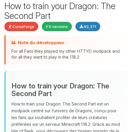
How to train your Dragon: The
Second Part
CurseForge
6 versions
92,371
Note du développeur :
Youpi, enfin quelqu’un pour me
For all Fans they played my other HTTYD modpack and
parler ! Moi c’est Choupy, ton petit
for all they want to play in the 1.18.2
assistant BoxToPlay. Dis-moi ce dont
tu as besoin et je vais remuer mes
petits circuits pour t’aider.
08/08/2026 à 14:25
How to train your Dragon: The
Second Part
How to train your Dragon: The Second Part est un
modpack centré sur l’univers de Dragons, conçu pour
les fans qui souhaitent profiter de leurs créatures
préférées sur un serveur Minecraft 1.18.2. Grâce au mod
Isle of Berk, vous découvrez des biomes inspirés de la