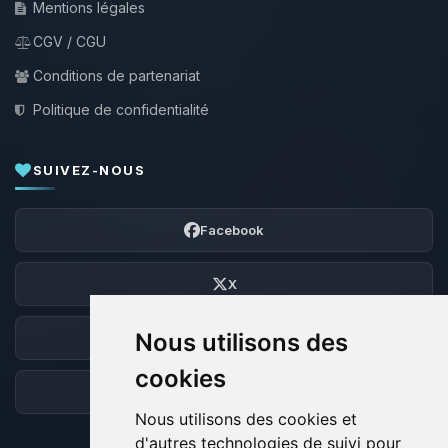
Mentions légales
CGV / CGU
Conditions de partenariat
Politique de confidentialité
SUIVEZ-NOUS
Facebook
X
Nous utilisons des
Discord
cookies
Forum
Nous utilisons des cookies et
d'autres technologies de suivi pour