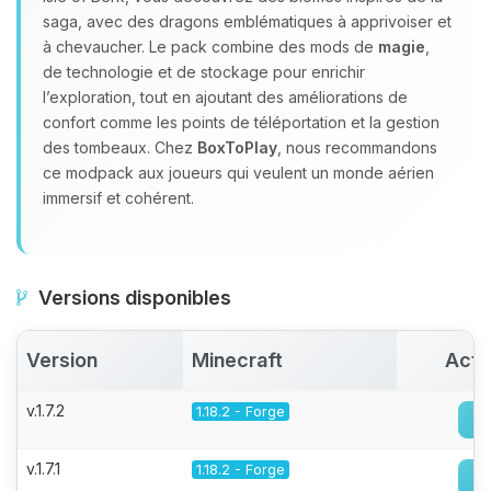
saga, avec des dragons emblématiques à apprivoiser et
à chevaucher. Le pack combine des mods de
magie
,
de technologie et de stockage pour enrichir
l’exploration, tout en ajoutant des améliorations de
confort comme les points de téléportation et la gestion
des tombeaux. Chez
BoxToPlay
, nous recommandons
ce modpack aux joueurs qui veulent un monde aérien
immersif et cohérent.
Versions disponibles
Version
Minecraft
Acti
v.1.7.2
1.18.2 - Forge
v.1.7.1
1.18.2 - Forge