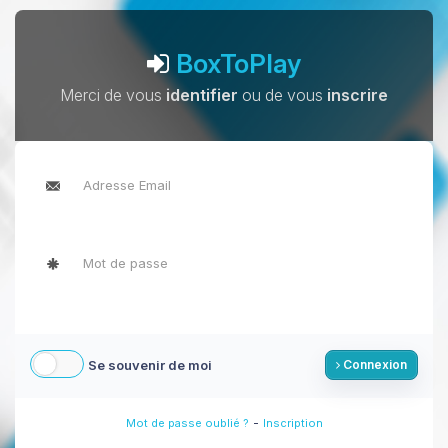
BoxToPlay
Merci de vous
identifier
ou de vous
inscrire
Se souvenir de moi
Connexion
-
Mot de passe oublié ?
Inscription