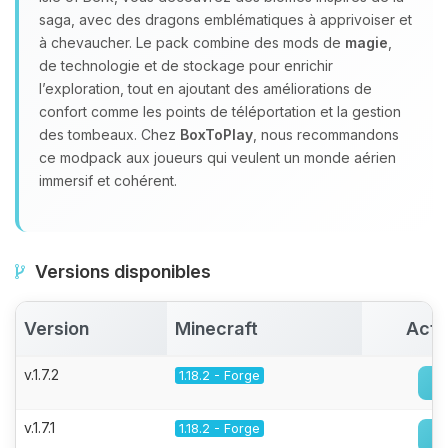
saga, avec des dragons emblématiques à apprivoiser et
à chevaucher. Le pack combine des mods de
magie
,
de technologie et de stockage pour enrichir
l’exploration, tout en ajoutant des améliorations de
confort comme les points de téléportation et la gestion
des tombeaux. Chez
BoxToPlay
, nous recommandons
ce modpack aux joueurs qui veulent un monde aérien
immersif et cohérent.
Versions disponibles
Version
Minecraft
Acti
v.1.7.2
1.18.2 - Forge
v.1.7.1
1.18.2 - Forge