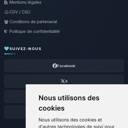
Mentions légales
CGV / CGU
Conditions de partenariat
Politique de confidentialité
SUIVEZ-NOUS
Facebook
X
Nous utilisons des
Discord
cookies
Forum
Nous utilisons des cookies et
d'autres technologies de suivi pour