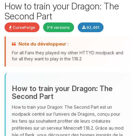
How to train your Dragon: The
Second Part
CurseForge
6 versions
92,461
Note du développeur :
Youpi, enfin quelqu’un pour me
For all Fans they played my other HTTYD modpack and
parler ! Moi c’est Choupy, ton petit
for all they want to play in the 1.18.2
assistant BoxToPlay. Dis-moi ce dont
tu as besoin et je vais remuer mes
petits circuits pour t’aider.
09/08/2026 à 08:08
How to train your Dragon: The
Second Part
How to train your Dragon: The Second Part est un
modpack centré sur l’univers de Dragons, conçu pour
les fans qui souhaitent profiter de leurs créatures
préférées sur un serveur Minecraft 1.18.2. Grâce au mod
Isle of Berk, vous découvrez des biomes inspirés de la