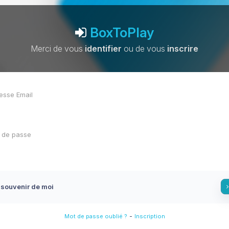
BoxToPlay
Merci de vous
identifier
ou de vous
inscrire
 souvenir de moi
-
Mot de passe oublié ?
Inscription