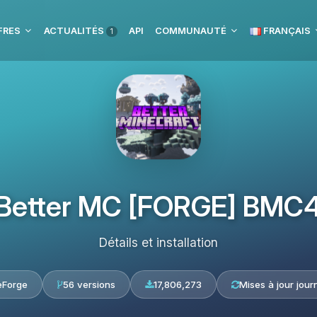
FRES
ACTUALITÉS
API
COMMUNAUTÉ
FRANÇAIS
1
Better MC [FORGE] BMC
Détails et installation
eForge
56 versions
17,806,273
Mises à jour jour