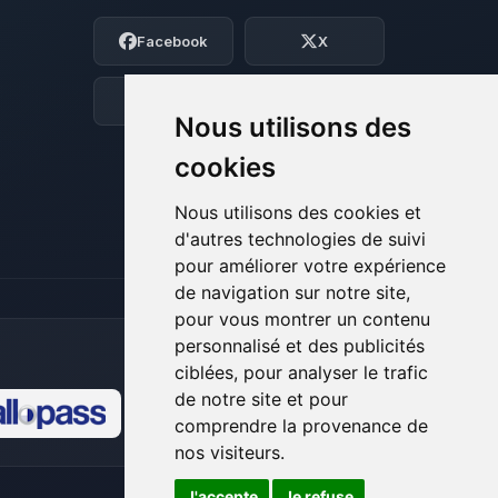
Moi c’est Choupy, ton petit assistant
Facebook
X
BoxToPlay. Dis-moi ce dont tu as besoin
et je vais remuer mes petits circuits
pour t’aider.
Discord
Forum
Nous utilisons des
07/08/2026 à 08:11
cookies
Nous utilisons des cookies et
d'autres technologies de suivi
pour améliorer votre expérience
de navigation sur notre site,
pour vous montrer un contenu
personnalisé et des publicités
ciblées, pour analyser le trafic
de notre site et pour
comprendre la provenance de
🍪
nos visiteurs.
J'accepte
Je refuse