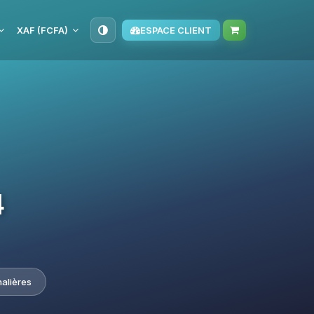
XAF (FCFA)
ESPACE CLIENT
4
nalières