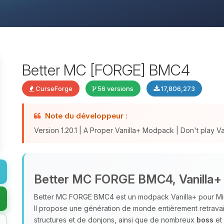
Better MC [FORGE] BMC4
CurseForge
56 versions
17,806,273
Note du développeur :
Version 1.20.1 | A Proper Vanilla+ Modpack | Don't play Vani
Better MC FORGE BMC4, Vanilla+ 
Better MC FORGE BMC4 est un modpack Vanilla+ pour Minecra
Il propose une génération de monde entièrement retravai
structures et de donjons, ainsi que de nombreux
boss
et 