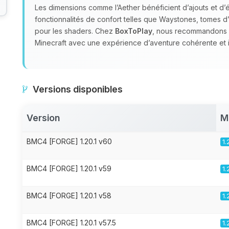
Les dimensions comme l’Aether bénéficient d’ajouts et d’
fonctionnalités de confort telles que Waystones, tomes d
pour les shaders. Chez
BoxToPlay
, nous recommandons 
Minecraft avec une expérience d’aventure cohérente et 
Versions disponibles
Version
M
BMC4 [FORGE] 1.20.1 v60
1.
BMC4 [FORGE] 1.20.1 v59
1.
BMC4 [FORGE] 1.20.1 v58
1.
BMC4 [FORGE] 1.20.1 v57.5
1.