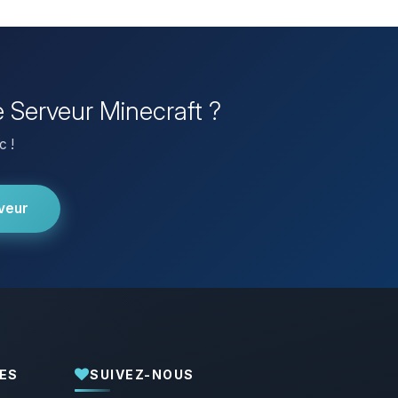
 Serveur Minecraft ?
c !
veur
ES
SUIVEZ-NOUS
Youpi, enfin quelqu’un pour me parler !