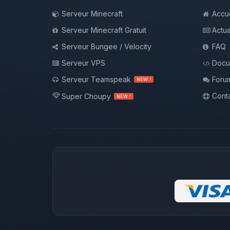
Serveur Minecraft
Accue
Serveur Minecraft Gratuit
Actua
Serveur Bungee / Velocity
FAQ
Serveur VPS
Docu
Serveur Teamspeak
Foru
NEW !
Conta
Super Choupy
NEW !