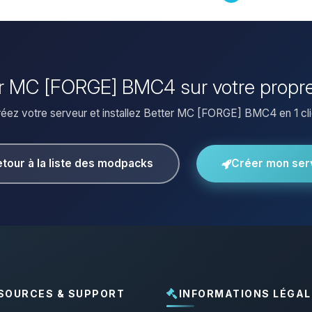
tter MC [FORGE] BMC4 sur votre propre
éez votre serveur et installez Better MC [FORGE] BMC4 en 1 cli
tour à la liste des modpacks
Créer mon ser
SOURCES & SUPPORT
INFORMATIONS LÉGAL