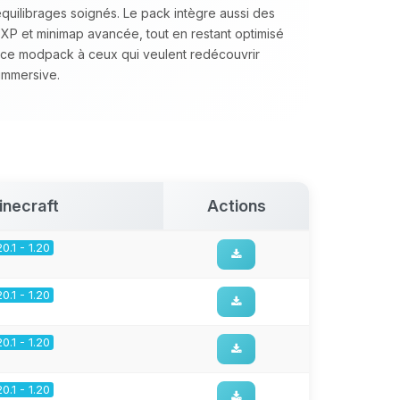
équilibrages soignés. Le pack intègre aussi des
’XP et minimap avancée, tout en restant optimisé
ce modpack à ceux qui veulent redécouvrir
immersive.
inecraft
Actions
20.1 - 1.20
20.1 - 1.20
20.1 - 1.20
20.1 - 1.20