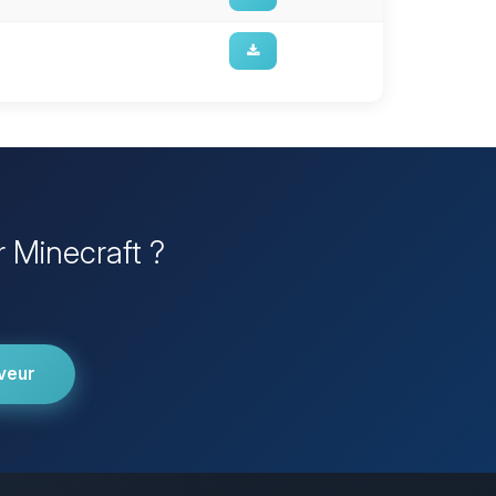
r Minecraft ?
veur