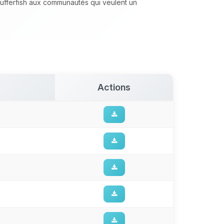
fferfish aux communautés qui veulent un
Actions