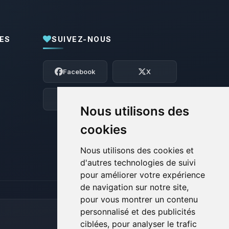
ES
SUIVEZ-NOUS
Youpi, enfin quelqu’un pour me parler !
Moi c’est Choupy, ton petit assistant
Facebook
X
BoxToPlay. Dis-moi ce dont tu as besoin
et je vais remuer mes petits circuits
pour t’aider.
Discord
Forum
Nous utilisons des
09/08/2026 à 07:12
cookies
Nous utilisons des cookies et
d'autres technologies de suivi
pour améliorer votre expérience
de navigation sur notre site,
pour vous montrer un contenu
personnalisé et des publicités
ciblées, pour analyser le trafic