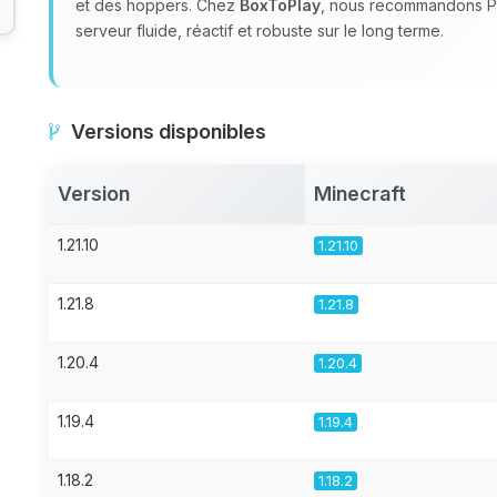
et des hoppers. Chez
BoxToPlay
, nous recommandons Pu
serveur fluide, réactif et robuste sur le long terme.
Versions disponibles
Version
Minecraft
1.21.10
1.21.10
1.21.8
1.21.8
1.20.4
1.20.4
1.19.4
1.19.4
1.18.2
1.18.2