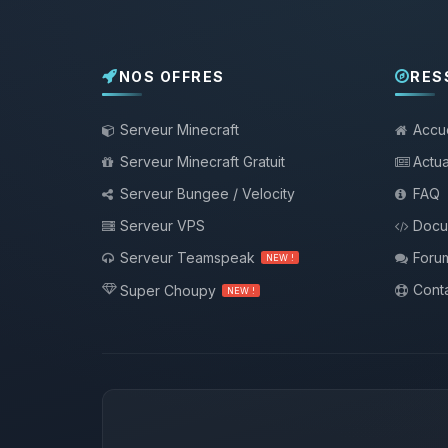
NOS OFFRES
RES
Serveur Minecraft
Accue
Serveur Minecraft Gratuit
Actua
Serveur Bungee / Velocity
FAQ
Serveur VPS
Docu
Serveur Teamspeak
Foru
NEW !
Conta
Super Choupy
NEW !