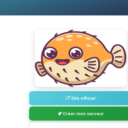
Site officiel
Créer mon serveur