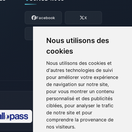
Youpi, enfin quelqu’un pour me parler !
Moi c’est Choupy, ton petit assistant
Facebook
X
BoxToPlay. Dis-moi ce dont tu as besoin
et je vais remuer mes petits circuits
pour t’aider.
Discord
Forum
Nous utilisons des
07/08/2026 à 10:14
cookies
Nous utilisons des cookies et
d'autres technologies de suivi
pour améliorer votre expérience
de navigation sur notre site,
pour vous montrer un contenu
personnalisé et des publicités
ciblées, pour analyser le trafic
de notre site et pour
comprendre la provenance de
🍪
nos visiteurs.