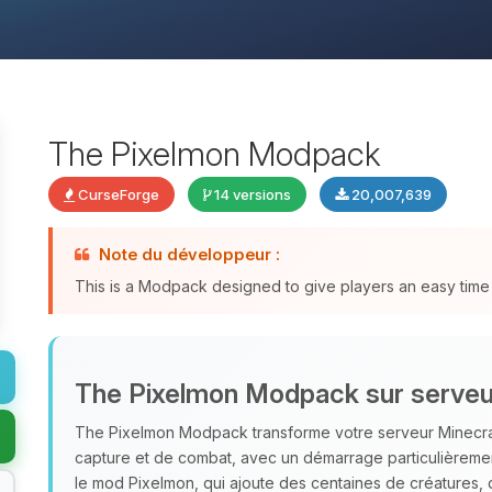
The Pixelmon Modpack
CurseForge
14 versions
20,007,639
Note du développeur :
This is a Modpack designed to give players an easy time 
The Pixelmon Modpack sur serveu
The Pixelmon Modpack transforme votre serveur Minecraf
capture et de combat, avec un démarrage particulièrem
le mod Pixelmon, qui ajoute des centaines de créatures,