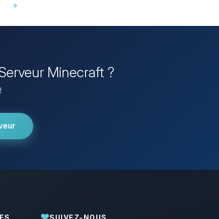
»
Serveur Minecraft ?
!
veur
ES
SUIVEZ-NOUS