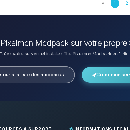
«
1
2
he Pixelmon Modpack sur votre propre 
Créez votre serveur et installez The Pixelmon Modpack en 1 clic 
tour à la liste des modpacks
Créer mon ser
SOURCES & SUPPORT
INFORMATIONS LÉGAL