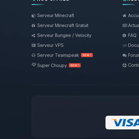
Serveur Minecraft
Accue
Serveur Minecraft Gratuit
Actua
Serveur Bungee / Velocity
FAQ
Serveur VPS
Docu
Serveur Teamspeak
Foru
NEW !
Conta
Super Choupy
NEW !