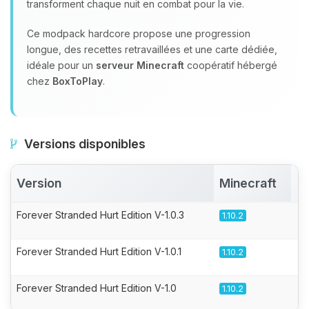
transforment chaque nuit en combat pour la vie.
Ce modpack hardcore propose une progression
longue, des recettes retravaillées et une carte dédiée,
idéale pour un
serveur Minecraft
coopératif hébergé
chez
BoxToPlay
.
Versions disponibles
Version
Minecraft
A
Forever Stranded Hurt Edition V-1.0.3
1.10.2
Forever Stranded Hurt Edition V-1.0.1
1.10.2
Forever Stranded Hurt Edition V-1.0
1.10.2