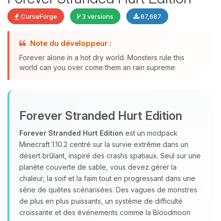
CurseForge
3 versions
67,687
Note du développeur :
Youpi, enfin quelqu’un pour me
Forever alone in a hot dry world. Monsters rule this
parler ! Moi c’est Choupy, ton petit
world can you over come them an rain supreme
assistant BoxToPlay. Dis-moi ce dont
tu as besoin et je vais remuer mes
petits circuits pour t’aider.
10/08/2026 à 19:58
Forever Stranded Hurt Edition
Forever Stranded Hurt Edition
est un modpack
Minecraft 1.10.2 centré sur la survie extrême dans un
désert brûlant, inspiré des crashs spatiaux. Seul sur une
planète couverte de sable, vous devez gérer la
chaleur, la soif et la faim tout en progressant dans une
série de quêtes scénarisées. Des vagues de monstres
de plus en plus puissants, un système de difficulté
croissante et des événements comme la Bloodmoon