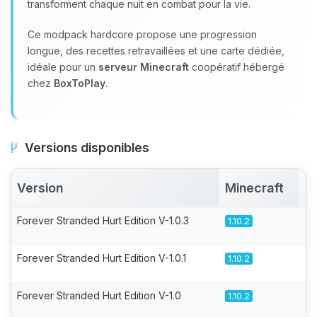
transforment chaque nuit en combat pour la vie.
Ce modpack hardcore propose une progression
longue, des recettes retravaillées et une carte dédiée,
idéale pour un
serveur Minecraft
coopératif hébergé
chez
BoxToPlay
.
Versions disponibles
Version
Minecraft
A
Forever Stranded Hurt Edition V-1.0.3
1.10.2
Forever Stranded Hurt Edition V-1.0.1
1.10.2
Forever Stranded Hurt Edition V-1.0
1.10.2