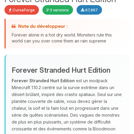
CurseForge
3 versions
67,667
Note du développeur :
Youpi, enfin quelqu’un pour me
Forever alone in a hot dry world. Monsters rule this
parler ! Moi c’est Choupy, ton petit
world can you over come them an rain supreme
assistant BoxToPlay. Dis-moi ce dont
tu as besoin et je vais remuer mes
petits circuits pour t’aider.
07/08/2026 à 22:15
Forever Stranded Hurt Edition
Forever Stranded Hurt Edition
est un modpack
Minecraft 1.10.2 centré sur la survie extrême dans un
désert brûlant, inspiré des crashs spatiaux. Seul sur une
planète couverte de sable, vous devez gérer la
chaleur, la soif et la faim tout en progressant dans une
série de quêtes scénarisées. Des vagues de monstres
de plus en plus puissants, un système de difficulté
croissante et des événements comme la Bloodmoon