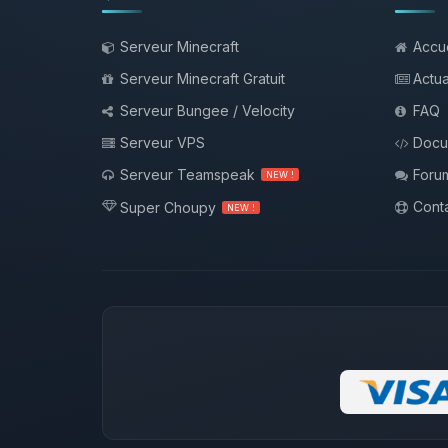
Serveur Minecraft
Accue
Serveur Minecraft Gratuit
Actua
Serveur Bungee / Velocity
FAQ
Serveur VPS
Docu
Serveur Teamspeak
Foru
NEW !
Conta
Super Choupy
NEW !