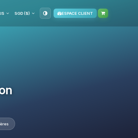
IS
SGD ($)
ESPACE CLIENT
ion
ières