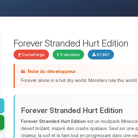
Forever Stranded Hurt Edition
CurseForge
3 versions
67,667
Note du développeur :
Forever alone in a hot dry world. Monsters rule this wor
Forever Stranded Hurt Edition
Forever Stranded Hurt Edition
est un modpack Minecraft 
désert brûlant, inspiré des crashs spatiaux. Seul sur une
chaleur, la soif et la faim tout en progressant dans une 