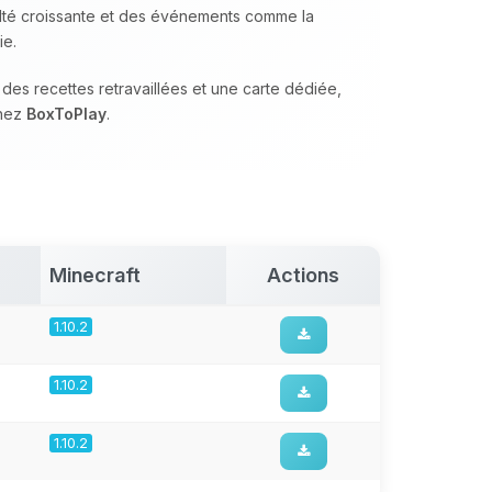
culté croissante et des événements comme la
ie.
s recettes retravaillées et une carte dédiée,
chez
BoxToPlay
.
Minecraft
Actions
1.10.2
1.10.2
1.10.2