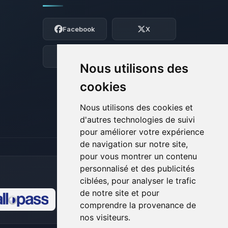
Youpi, enfin quelqu’un pour me parler !
Moi c’est Choupy, ton petit assistant
Facebook
X
BoxToPlay. Dis-moi ce dont tu as besoin
et je vais remuer mes petits circuits
pour t’aider.
Discord
Forum
Nous utilisons des
07/08/2026 à 09:36
cookies
Nous utilisons des cookies et
d'autres technologies de suivi
pour améliorer votre expérience
de navigation sur notre site,
pour vous montrer un contenu
personnalisé et des publicités
ciblées, pour analyser le trafic
de notre site et pour
comprendre la provenance de
🍪
nos visiteurs.