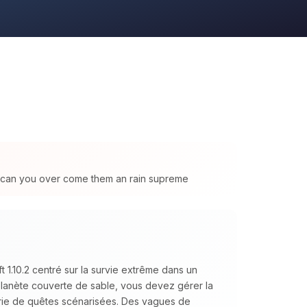
ld can you over come them an rain supreme
1.10.2 centré sur la survie extrême dans un
 planète couverte de sable, vous devez gérer la
série de quêtes scénarisées. Des vagues de