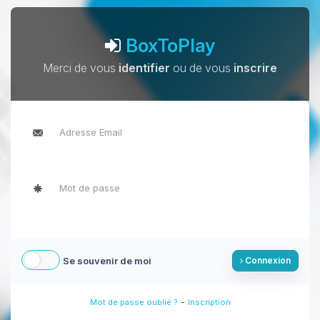
BoxToPlay
Merci de vous
identifier
ou de vous
inscrire
Se souvenir de moi
Connexion
-
Mot de passe oublié ?
Inscription