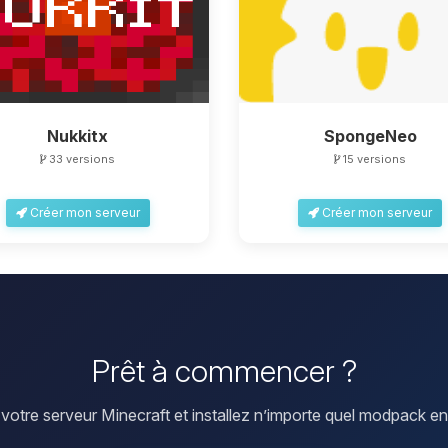
Nukkitx
SpongeNeo
33 versions
15 versions
Créer mon serveur
Créer mon serveur
Prêt à commencer ?
votre serveur Minecraft et installez n’importe quel modpack en 1