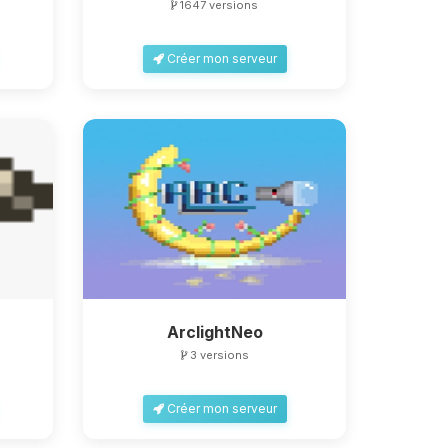
1647 versions
Créer mon serveur
ArclightNeo
3 versions
Créer mon serveur