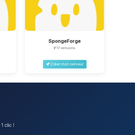
SpongeForge
17 versions
Créer mon serveur
 clic !