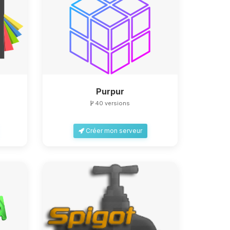
Purpur
40 versions
Créer mon serveur