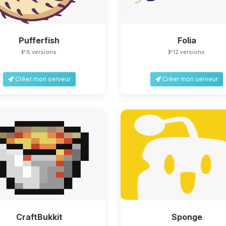
Pufferfish
Folia
6 versions
12 versions
Créer mon serveur
Créer mon serveur
CraftBukkit
Sponge