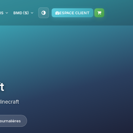
IS
BMD ($)
ESPACE CLIENT
t
inecraft
journalières