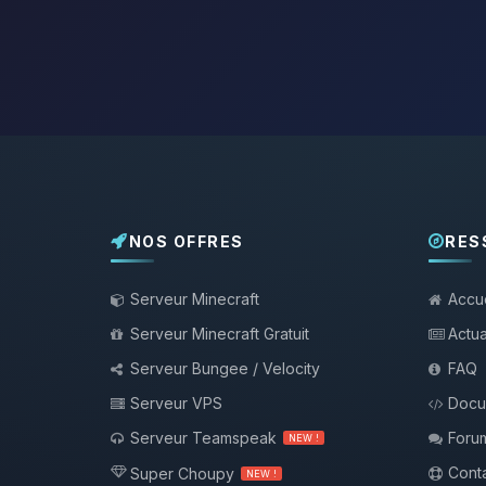
NOS OFFRES
RES
Serveur Minecraft
Accue
Serveur Minecraft Gratuit
Actua
Serveur Bungee / Velocity
FAQ
Serveur VPS
Docu
Serveur Teamspeak
Foru
NEW !
Conta
Super Choupy
NEW !