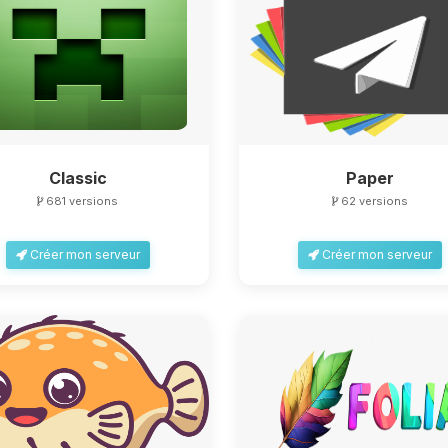
Classic
Paper
681 versions
62 versions
Créer mon serveur
Créer mon serveur