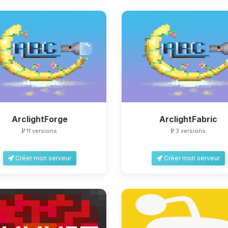
ArclightForge
ArclightFabric
11 versions
3 versions
Créer mon serveur
Créer mon serveur