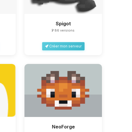
Spigot
86 versions
Créer mon serveur
NeoForge