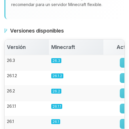
recomendar para un servidor Minecraft flexible.
Versiones disponibles
Versión
Minecraft
Acti
26.3
26.3
26.1.2
26.1.2
26.2
26.2
26.1.1
26.1.1
26.1
26.1