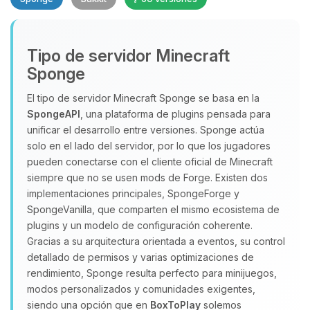
Tipo de servidor Minecraft
Sponge
El tipo de servidor Minecraft Sponge se basa en la
SpongeAPI
, una plataforma de plugins pensada para
Yupi, por fin alguien con quien
unificar el desarrollo entre versiones. Sponge actúa
hablar! Soy Choupy, tu pequeno
solo en el lado del servidor, por lo que los jugadores
asistente de BoxToPlay. Cuentame
pueden conectarse con el cliente oficial de Minecraft
que necesitas y moveré mis
siempre que no se usen mods de Forge. Existen dos
pequenos circuitos para ayudarte.
implementaciones principales, SpongeForge y
SpongeVanilla, que comparten el mismo ecosistema de
09/08/2026 07:52
plugins y un modelo de configuración coherente.
Gracias a su arquitectura orientada a eventos, su control
detallado de permisos y varias optimizaciones de
rendimiento, Sponge resulta perfecto para minijuegos,
modos personalizados y comunidades exigentes,
siendo una opción que en
BoxToPlay
solemos